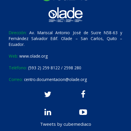
Dirección:
Av. Mariscal Antonio José de Sucre N58-63 y
Fernández Salvador Edif. Olade – San Carlos, Quito –
Ecuador.
Web:
www.olade.org
Teléfono:
(593 2) 259 8122 / 2598 280
Correo:
centro.documentacion@olade.org
Tweets by cubemediaco