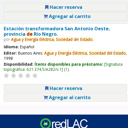
Hacer reserva
Agregar al carrito
Estación transformadora San Antonio Oeste,
provincia
de
Río Negro.
por
Agua
y
Energía
Eléctrica,
Sociedad
de
l
Estado
.
Idioma:
Español
Editor:
Buenos Aires:
Agua
y
Energía
Eléctrica,
Sociedad
de
l
Estado
,
1998
Disponibilidad:
Ítems disponibles para préstamo:
Signatura
topográfica:
621.374.5/A282/v.1
(1).
Hacer reserva
Agregar al carrito