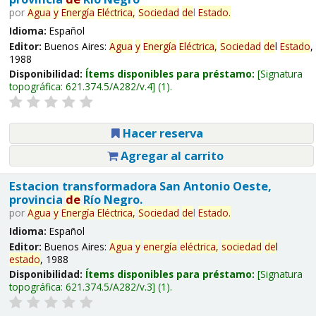
por
Agua
y
Energía
Eléctrica,
Sociedad
de
l
Estado
.
Idioma:
Español
Editor:
Buenos Aires:
Agua
y
Energía
Eléctrica,
Sociedad
de
l
Estado
,
1988
Disponibilidad:
Ítems disponibles para préstamo:
Signatura
topográfica:
621.374.5/A282/v.4
(1).
Hacer reserva
Agregar al carrito
Estacion transformadora San Antonio Oeste,
provincia
de
Río Negro.
por
Agua
y
Energía
Eléctrica,
Sociedad
de
l
Estado
.
Idioma:
Español
Editor:
Buenos Aires:
Agua
y
energía
eléctrica,
sociedad
de
l
estado
, 1988
Disponibilidad:
Ítems disponibles para préstamo:
Signatura
topográfica:
621.374.5/A282/v.3
(1).