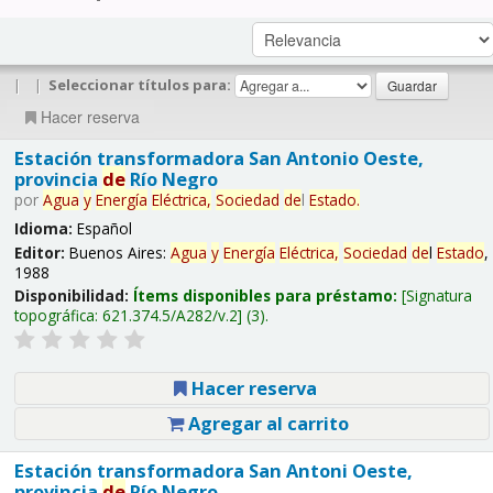
|
|
Seleccionar títulos para:
Hacer reserva
Estación transformadora San Antonio Oeste,
provincia
de
Río Negro
por
Agua
y
Energía
Eléctrica,
Sociedad
de
l
Estado
.
Idioma:
Español
Editor:
Buenos Aires:
Agua
y
Energía
Eléctrica,
Sociedad
de
l
Estado
,
1988
Disponibilidad:
Ítems disponibles para préstamo:
Signatura
topográfica:
621.374.5/A282/v.2
(3).
Hacer reserva
Agregar al carrito
Estación transformadora San Antoni Oeste,
provincia
de
Río Negro