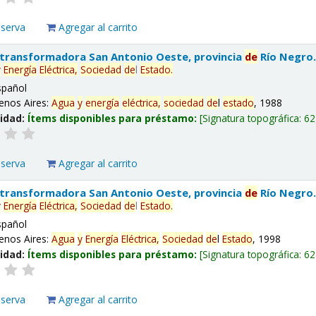
eserva
Agregar al carrito
 transformadora San Antonio Oeste, provincia
de
Río Negro
y
Energía
Eléctrica,
Sociedad
de
l
Estado
.
spañol
enos Aires:
Agua
y
energía
eléctrica,
sociedad
de
l
estado
, 1988
lidad:
Ítems disponibles para préstamo:
Signatura topográfica:
62
eserva
Agregar al carrito
 transformadora San Antonio Oeste, provincia
de
Río Negro
y
Energía
Eléctrica,
Sociedad
de
l
Estado
.
spañol
enos Aires:
Agua
y
Energía
Eléctrica,
Sociedad
de
l
Estado
, 1998
lidad:
Ítems disponibles para préstamo:
Signatura topográfica:
62
eserva
Agregar al carrito