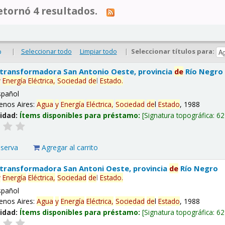
tornó 4 resultados.
|
Seleccionar todo
Limpiar todo
|
Seleccionar títulos para:
o
 transformadora San Antonio Oeste, provincia
de
Río Negro
y
Energía
Eléctrica,
Sociedad
de
l
Estado
.
spañol
enos Aires:
Agua
y
Energía
Eléctrica,
Sociedad
de
l
Estado
, 1988
lidad:
Ítems disponibles para préstamo:
Signatura topográfica:
62
eserva
Agregar al carrito
 transformadora San Antoni Oeste, provincia
de
Río Negro
y
Energía
Eléctrica,
Sociedad
de
l
Estado
.
spañol
enos Aires:
Agua
y
Energía
Eléctrica,
Sociedad
de
l
Estado
, 1988
lidad:
Ítems disponibles para préstamo:
Signatura topográfica:
62