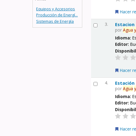
Equipos y Accesorios
Hacer r
Producción de Energí...
Sistemas de Energía
3.
Estacion
por
Agua
Idioma:
E
Editor:
Bu
Disponibi
Hacer r
4.
Estación
por
Agua
Idioma:
E
Editor:
Bu
Disponibi
Hacer r