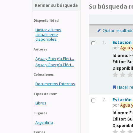
Refinar su búsqueda
Su búsqueda re
Disponibilidad
Limitar a ítems
Quitar resaltad
actualmente
disponibles.
1.
Estación
por
Agua
Autores
Idioma:
E
Agua y Energía Eléct...
Editor:
Bu
Agua y Energía Eléct...
Disponibi
Colecciones
Documentos Externos
Hacer r
Tipos de ítem
2.
Estación
Libros
por
Agua
Idioma:
E
Lugares
Editor:
Bu
Argentina
Disponibi
Temas