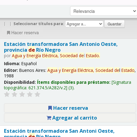
|
|
Seleccionar títulos para:
Hacer reserva
Estación transformadora San Antonio Oeste,
provincia
de
Río Negro
por
Agua
y
Energía
Eléctrica,
Sociedad
de
l
Estado
.
Idioma:
Español
Editor:
Buenos Aires:
Agua
y
Energía
Eléctrica,
Sociedad
de
l
Estado
,
1988
Disponibilidad:
Ítems disponibles para préstamo:
Signatura
topográfica:
621.374.5/A282/v.2
(3).
Hacer reserva
Agregar al carrito
Estación transformadora San Antoni Oeste,
provincia
de
Río Negro