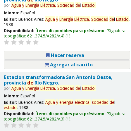
por
Agua
y
Energía
Eléctrica,
Sociedad
de
l
Estado
.
Idioma:
Español
Editor:
Buenos Aires:
Agua
y
Energía
Eléctrica,
Sociedad
de
l
Estado
,
1988
Disponibilidad:
Ítems disponibles para préstamo:
Signatura
topográfica:
621.374.5/A282/v.4
(1).
Hacer reserva
Agregar al carrito
Estacion transformadora San Antonio Oeste,
provincia
de
Río Negro.
por
Agua
y
Energía
Eléctrica,
Sociedad
de
l
Estado
.
Idioma:
Español
Editor:
Buenos Aires:
Agua
y
energía
eléctrica,
sociedad
de
l
estado
, 1988
Disponibilidad:
Ítems disponibles para préstamo:
Signatura
topográfica:
621.374.5/A282/v.3
(1).