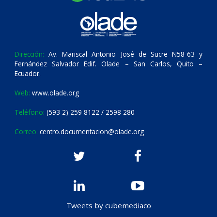
Dirección:
Av. Mariscal Antonio José de Sucre N58-63 y
Fernández Salvador Edif. Olade – San Carlos, Quito –
Ecuador.
Web:
www.olade.org
Teléfono:
(593 2) 259 8122 / 2598 280
Correo:
centro.documentacion@olade.org
Tweets by cubemediaco