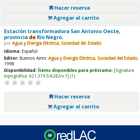
Hacer reserva
Agregar al carrito
Estación transformadora San Antonio Oeste,
provincia
de
Río Negro.
por
Agua
y
Energía
Eléctrica,
Sociedad
de
l
Estado
.
Idioma:
Español
Editor:
Buenos Aires:
Agua
y
Energía
Eléctrica,
Sociedad
de
l
Estado
,
1998
Disponibilidad:
Ítems disponibles para préstamo:
Signatura
topográfica:
621.374.5/A282/v.1
(1).
Hacer reserva
Agregar al carrito