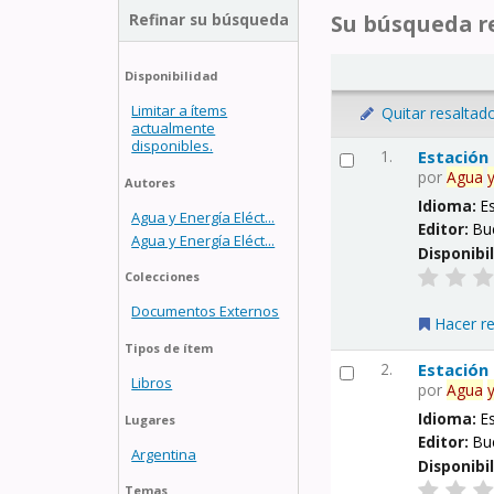
Refinar su búsqueda
Su búsqueda re
Disponibilidad
Limitar a ítems
Quitar resaltad
actualmente
disponibles.
1.
Estación
por
Agua
Autores
Idioma:
E
Agua y Energía Eléct...
Editor:
Bu
Agua y Energía Eléct...
Disponibi
Colecciones
Documentos Externos
Hacer r
Tipos de ítem
2.
Estación
Libros
por
Agua
Idioma:
E
Lugares
Editor:
Bu
Argentina
Disponibi
Temas