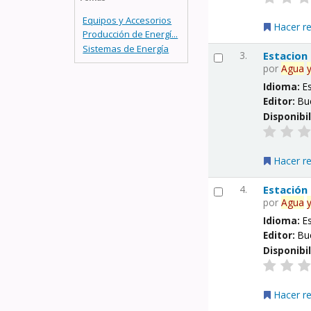
Equipos y Accesorios
Hacer r
Producción de Energí...
Sistemas de Energía
3.
Estacion
por
Agua
Idioma:
E
Editor:
Bu
Disponibi
Hacer r
4.
Estación
por
Agua
Idioma:
E
Editor:
Bu
Disponibi
Hacer r