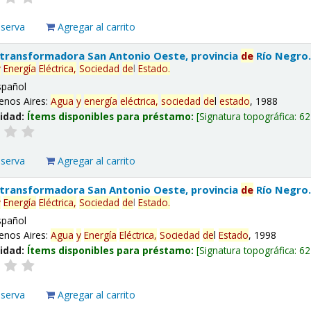
eserva
Agregar al carrito
 transformadora San Antonio Oeste, provincia
de
Río Negro
y
Energía
Eléctrica,
Sociedad
de
l
Estado
.
spañol
enos Aires:
Agua
y
energía
eléctrica,
sociedad
de
l
estado
, 1988
lidad:
Ítems disponibles para préstamo:
Signatura topográfica:
62
eserva
Agregar al carrito
 transformadora San Antonio Oeste, provincia
de
Río Negro
y
Energía
Eléctrica,
Sociedad
de
l
Estado
.
spañol
enos Aires:
Agua
y
Energía
Eléctrica,
Sociedad
de
l
Estado
, 1998
lidad:
Ítems disponibles para préstamo:
Signatura topográfica:
62
eserva
Agregar al carrito