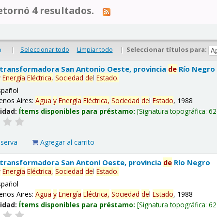
tornó 4 resultados.
|
Seleccionar todo
Limpiar todo
|
Seleccionar títulos para:
o
 transformadora San Antonio Oeste, provincia
de
Río Negro
y
Energía
Eléctrica,
Sociedad
de
l
Estado
.
spañol
enos Aires:
Agua
y
Energía
Eléctrica,
Sociedad
de
l
Estado
, 1988
lidad:
Ítems disponibles para préstamo:
Signatura topográfica:
62
eserva
Agregar al carrito
 transformadora San Antoni Oeste, provincia
de
Río Negro
y
Energía
Eléctrica,
Sociedad
de
l
Estado
.
spañol
enos Aires:
Agua
y
Energía
Eléctrica,
Sociedad
de
l
Estado
, 1988
lidad:
Ítems disponibles para préstamo:
Signatura topográfica:
62