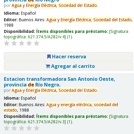
por
Agua
y
Energía
Eléctrica,
Sociedad
de
l
Estado
.
Idioma:
Español
Editor:
Buenos Aires:
Agua
y
Energía
Eléctrica,
Sociedad
de
l
Estado
,
1988
Disponibilidad:
Ítems disponibles para préstamo:
Signatura
topográfica:
621.374.5/A282/v.4
(1).
Hacer reserva
Agregar al carrito
Estacion transformadora San Antonio Oeste,
provincia
de
Río Negro.
por
Agua
y
Energía
Eléctrica,
Sociedad
de
l
Estado
.
Idioma:
Español
Editor:
Buenos Aires:
Agua
y
energía
eléctrica,
sociedad
de
l
estado
, 1988
Disponibilidad:
Ítems disponibles para préstamo:
Signatura
topográfica:
621.374.5/A282/v.3
(1).