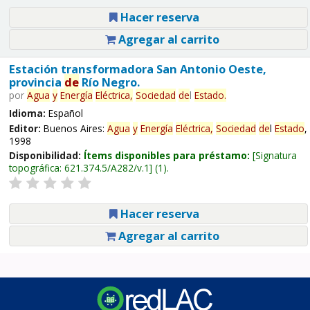
Hacer reserva
Agregar al carrito
Estación transformadora San Antonio Oeste,
provincia
de
Río Negro.
por
Agua
y
Energía
Eléctrica,
Sociedad
de
l
Estado
.
Idioma:
Español
Editor:
Buenos Aires:
Agua
y
Energía
Eléctrica,
Sociedad
de
l
Estado
,
1998
Disponibilidad:
Ítems disponibles para préstamo:
Signatura
topográfica:
621.374.5/A282/v.1
(1).
Hacer reserva
Agregar al carrito