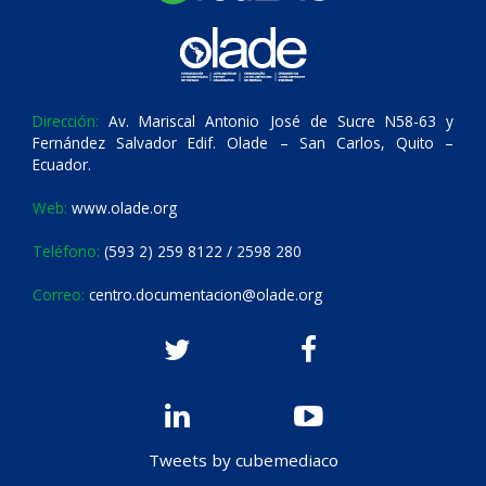
Dirección:
Av. Mariscal Antonio José de Sucre N58-63 y
Fernández Salvador Edif. Olade – San Carlos, Quito –
Ecuador.
Web:
www.olade.org
Teléfono:
(593 2) 259 8122 / 2598 280
Correo:
centro.documentacion@olade.org
Tweets by cubemediaco