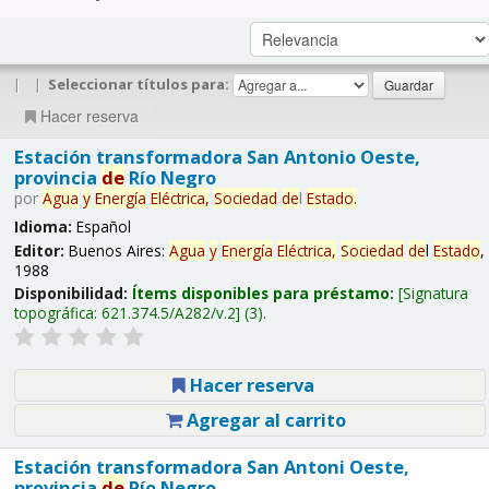
|
|
Seleccionar títulos para:
Hacer reserva
Estación transformadora San Antonio Oeste,
provincia
de
Río Negro
por
Agua
y
Energía
Eléctrica,
Sociedad
de
l
Estado
.
Idioma:
Español
Editor:
Buenos Aires:
Agua
y
Energía
Eléctrica,
Sociedad
de
l
Estado
,
1988
Disponibilidad:
Ítems disponibles para préstamo:
Signatura
topográfica:
621.374.5/A282/v.2
(3).
Hacer reserva
Agregar al carrito
Estación transformadora San Antoni Oeste,
provincia
de
Río Negro