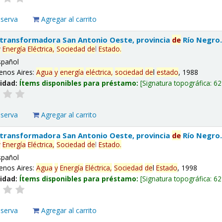
eserva
Agregar al carrito
 transformadora San Antonio Oeste, provincia
de
Río Negro
y
Energía
Eléctrica,
Sociedad
de
l
Estado
.
spañol
enos Aires:
Agua
y
energía
eléctrica,
sociedad
de
l
estado
, 1988
lidad:
Ítems disponibles para préstamo:
Signatura topográfica:
62
eserva
Agregar al carrito
 transformadora San Antonio Oeste, provincia
de
Río Negro
y
Energía
Eléctrica,
Sociedad
de
l
Estado
.
spañol
enos Aires:
Agua
y
Energía
Eléctrica,
Sociedad
de
l
Estado
, 1998
lidad:
Ítems disponibles para préstamo:
Signatura topográfica:
62
eserva
Agregar al carrito