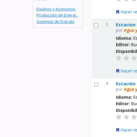
Equipos y Accesorios
Hacer r
Producción de Energí...
Sistemas de Energía
3.
Estacion
por
Agua
Idioma:
E
Editor:
Bu
Disponibi
Hacer r
4.
Estación
por
Agua
Idioma:
E
Editor:
Bu
Disponibi
Hacer r