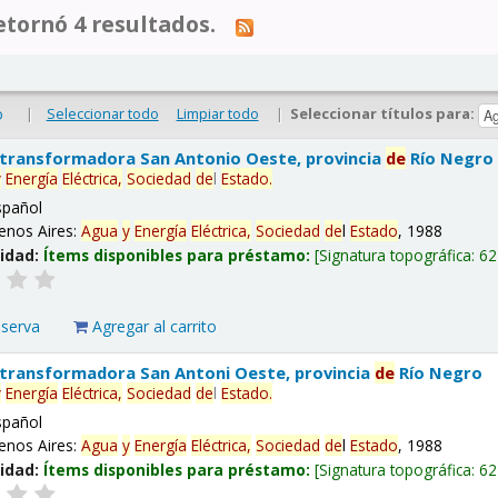
tornó 4 resultados.
|
Seleccionar todo
Limpiar todo
|
Seleccionar títulos para:
o
 transformadora San Antonio Oeste, provincia
de
Río Negro
y
Energía
Eléctrica,
Sociedad
de
l
Estado
.
spañol
enos Aires:
Agua
y
Energía
Eléctrica,
Sociedad
de
l
Estado
, 1988
lidad:
Ítems disponibles para préstamo:
Signatura topográfica:
62
eserva
Agregar al carrito
 transformadora San Antoni Oeste, provincia
de
Río Negro
y
Energía
Eléctrica,
Sociedad
de
l
Estado
.
spañol
enos Aires:
Agua
y
Energía
Eléctrica,
Sociedad
de
l
Estado
, 1988
lidad:
Ítems disponibles para préstamo:
Signatura topográfica:
62