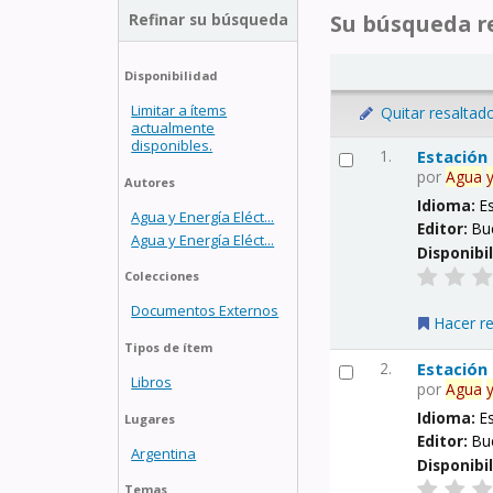
Refinar su búsqueda
Su búsqueda re
Disponibilidad
Limitar a ítems
Quitar resaltad
actualmente
disponibles.
1.
Estación
por
Agua
Autores
Idioma:
E
Agua y Energía Eléct...
Editor:
Bu
Agua y Energía Eléct...
Disponibi
Colecciones
Documentos Externos
Hacer r
Tipos de ítem
2.
Estación
Libros
por
Agua
Idioma:
E
Lugares
Editor:
Bu
Argentina
Disponibi
Temas