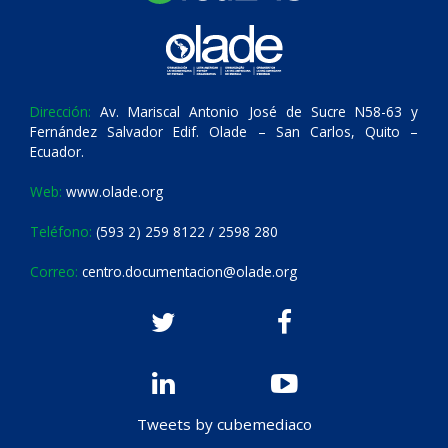
Dirección:
Av. Mariscal Antonio José de Sucre N58-63 y
Fernández Salvador Edif. Olade – San Carlos, Quito –
Ecuador.
Web:
www.olade.org
Teléfono:
(593 2) 259 8122 / 2598 280
Correo:
centro.documentacion@olade.org
Tweets by cubemediaco