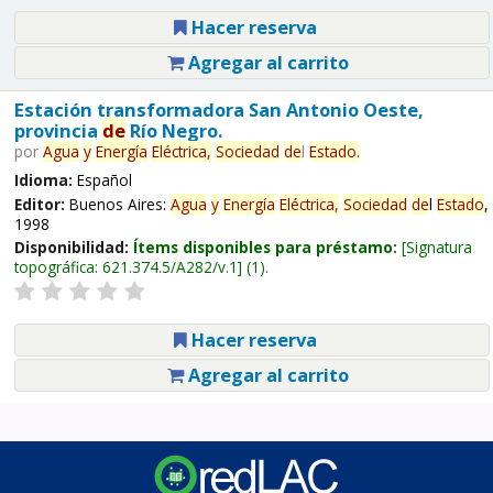
Hacer reserva
Agregar al carrito
Estación transformadora San Antonio Oeste,
provincia
de
Río Negro.
por
Agua
y
Energía
Eléctrica,
Sociedad
de
l
Estado
.
Idioma:
Español
Editor:
Buenos Aires:
Agua
y
Energía
Eléctrica,
Sociedad
de
l
Estado
,
1998
Disponibilidad:
Ítems disponibles para préstamo:
Signatura
topográfica:
621.374.5/A282/v.1
(1).
Hacer reserva
Agregar al carrito