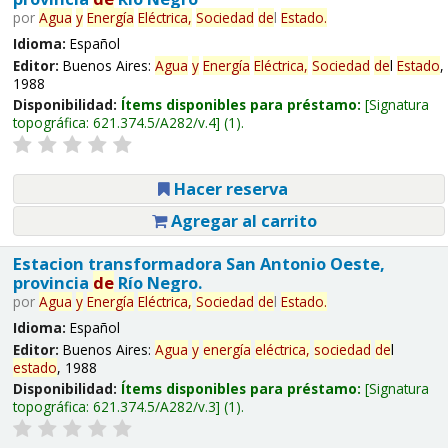
por
Agua
y
Energía
Eléctrica,
Sociedad
de
l
Estado
.
Idioma:
Español
Editor:
Buenos Aires:
Agua
y
Energía
Eléctrica,
Sociedad
de
l
Estado
,
1988
Disponibilidad:
Ítems disponibles para préstamo:
Signatura
topográfica:
621.374.5/A282/v.4
(1).
Hacer reserva
Agregar al carrito
Estacion transformadora San Antonio Oeste,
provincia
de
Río Negro.
por
Agua
y
Energía
Eléctrica,
Sociedad
de
l
Estado
.
Idioma:
Español
Editor:
Buenos Aires:
Agua
y
energía
eléctrica,
sociedad
de
l
estado
, 1988
Disponibilidad:
Ítems disponibles para préstamo:
Signatura
topográfica:
621.374.5/A282/v.3
(1).