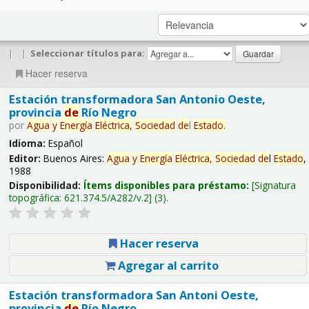
|
|
Seleccionar títulos para:
Hacer reserva
Estación transformadora San Antonio Oeste,
provincia
de
Río Negro
por
Agua
y
Energía
Eléctrica,
Sociedad
de
l
Estado
.
Idioma:
Español
Editor:
Buenos Aires:
Agua
y
Energía
Eléctrica,
Sociedad
de
l
Estado
,
1988
Disponibilidad:
Ítems disponibles para préstamo:
Signatura
topográfica:
621.374.5/A282/v.2
(3).
Hacer reserva
Agregar al carrito
Estación transformadora San Antoni Oeste,
provincia
de
Río Negro