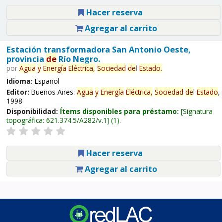
Hacer reserva
Agregar al carrito
Estación transformadora San Antonio Oeste,
provincia
de
Río Negro.
por
Agua
y
Energía
Eléctrica,
Sociedad
de
l
Estado
.
Idioma:
Español
Editor:
Buenos Aires:
Agua
y
Energía
Eléctrica,
Sociedad
de
l
Estado
,
1998
Disponibilidad:
Ítems disponibles para préstamo:
Signatura
topográfica:
621.374.5/A282/v.1
(1).
Hacer reserva
Agregar al carrito