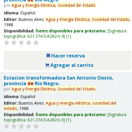
por
Agua
y
Energía
Eléctrica,
Sociedad
de
l
Estado
.
Idioma:
Español
Editor:
Buenos Aires:
Agua
y
Energía
Eléctrica,
Sociedad
de
l
Estado
,
1988
Disponibilidad:
Ítems disponibles para préstamo:
Signatura
topográfica:
621.374.5/A282/v.4
(1).
Hacer reserva
Agregar al carrito
Estacion transformadora San Antonio Oeste,
provincia
de
Río Negro.
por
Agua
y
Energía
Eléctrica,
Sociedad
de
l
Estado
.
Idioma:
Español
Editor:
Buenos Aires:
Agua
y
energía
eléctrica,
sociedad
de
l
estado
, 1988
Disponibilidad:
Ítems disponibles para préstamo:
Signatura
topográfica:
621.374.5/A282/v.3
(1).