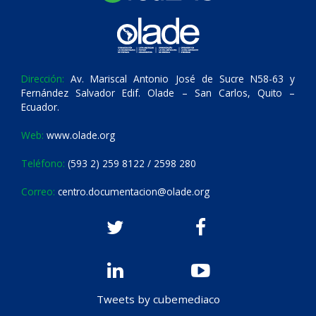
Dirección:
Av. Mariscal Antonio José de Sucre N58-63 y
Fernández Salvador Edif. Olade – San Carlos, Quito –
Ecuador.
Web:
www.olade.org
Teléfono:
(593 2) 259 8122 / 2598 280
Correo:
centro.documentacion@olade.org
Tweets by cubemediaco