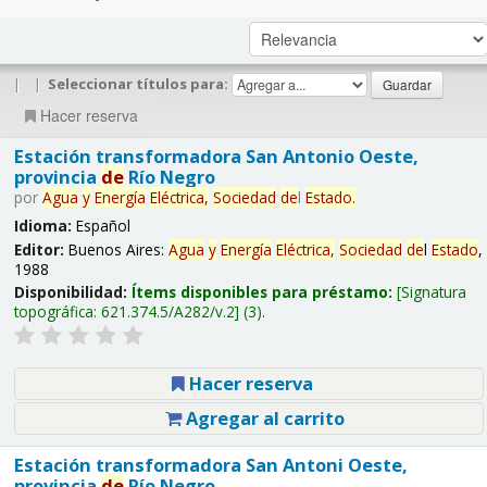
|
|
Seleccionar títulos para:
Hacer reserva
Estación transformadora San Antonio Oeste,
provincia
de
Río Negro
por
Agua
y
Energía
Eléctrica,
Sociedad
de
l
Estado
.
Idioma:
Español
Editor:
Buenos Aires:
Agua
y
Energía
Eléctrica,
Sociedad
de
l
Estado
,
1988
Disponibilidad:
Ítems disponibles para préstamo:
Signatura
topográfica:
621.374.5/A282/v.2
(3).
Hacer reserva
Agregar al carrito
Estación transformadora San Antoni Oeste,
provincia
de
Río Negro