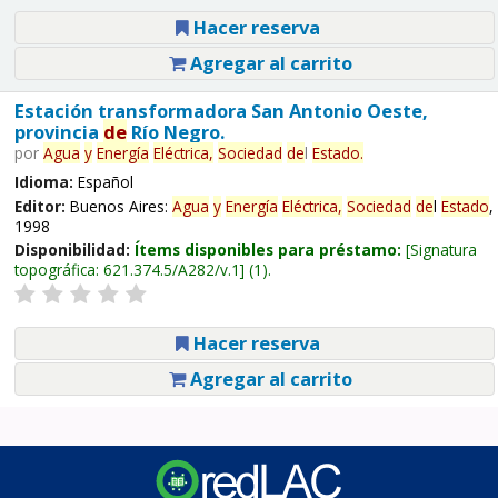
Hacer reserva
Agregar al carrito
Estación transformadora San Antonio Oeste,
provincia
de
Río Negro.
por
Agua
y
Energía
Eléctrica,
Sociedad
de
l
Estado
.
Idioma:
Español
Editor:
Buenos Aires:
Agua
y
Energía
Eléctrica,
Sociedad
de
l
Estado
,
1998
Disponibilidad:
Ítems disponibles para préstamo:
Signatura
topográfica:
621.374.5/A282/v.1
(1).
Hacer reserva
Agregar al carrito