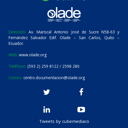
Dirección:
Av. Mariscal Antonio José de Sucre N58-63 y
Fernández Salvador Edif. Olade – San Carlos, Quito –
Ecuador.
Web:
www.olade.org
Teléfono:
(593 2) 259 8122 / 2598 280
Correo:
centro.documentacion@olade.org
Tweets by cubemediaco