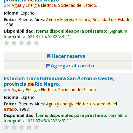
por
Agua
y
Energía
Eléctrica,
Sociedad
de
l
Estado
.
Idioma:
Español
Editor:
Buenos Aires:
Agua
y
Energía
Eléctrica,
Sociedad
de
l
Estado
,
1988
Disponibilidad:
Ítems disponibles para préstamo:
Signatura
topográfica:
621.374.5/A282/v.4
(1).
Hacer reserva
Agregar al carrito
Estacion transformadora San Antonio Oeste,
provincia
de
Río Negro.
por
Agua
y
Energía
Eléctrica,
Sociedad
de
l
Estado
.
Idioma:
Español
Editor:
Buenos Aires:
Agua
y
energía
eléctrica,
sociedad
de
l
estado
, 1988
Disponibilidad:
Ítems disponibles para préstamo:
Signatura
topográfica:
621.374.5/A282/v.3
(1).