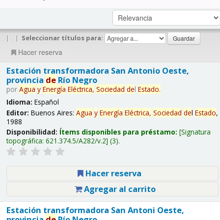
|
|
Seleccionar títulos para:
Hacer reserva
Estación transformadora San Antonio Oeste,
provincia
de
Río Negro
por
Agua
y
Energía
Eléctrica,
Sociedad
de
l
Estado
.
Idioma:
Español
Editor:
Buenos Aires:
Agua
y
Energía
Eléctrica,
Sociedad
de
l
Estado
,
1988
Disponibilidad:
Ítems disponibles para préstamo:
Signatura
topográfica:
621.374.5/A282/v.2
(3).
Hacer reserva
Agregar al carrito
Estación transformadora San Antoni Oeste,
provincia
de
Río Negro