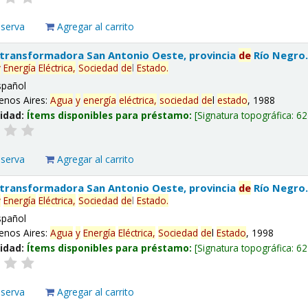
eserva
Agregar al carrito
 transformadora San Antonio Oeste, provincia
de
Río Negro
y
Energía
Eléctrica,
Sociedad
de
l
Estado
.
spañol
enos Aires:
Agua
y
energía
eléctrica,
sociedad
de
l
estado
, 1988
lidad:
Ítems disponibles para préstamo:
Signatura topográfica:
62
eserva
Agregar al carrito
 transformadora San Antonio Oeste, provincia
de
Río Negro
y
Energía
Eléctrica,
Sociedad
de
l
Estado
.
spañol
enos Aires:
Agua
y
Energía
Eléctrica,
Sociedad
de
l
Estado
, 1998
lidad:
Ítems disponibles para préstamo:
Signatura topográfica:
62
eserva
Agregar al carrito