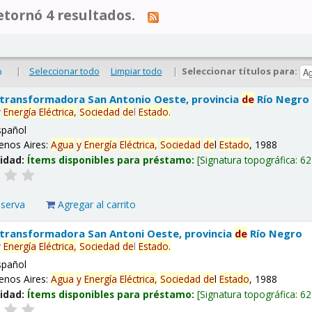
tornó 4 resultados.
|
Seleccionar todo
Limpiar todo
|
Seleccionar títulos para:
o
 transformadora San Antonio Oeste, provincia
de
Río Negro
y
Energía
Eléctrica,
Sociedad
de
l
Estado
.
spañol
enos Aires:
Agua
y
Energía
Eléctrica,
Sociedad
de
l
Estado
, 1988
lidad:
Ítems disponibles para préstamo:
Signatura topográfica:
62
eserva
Agregar al carrito
 transformadora San Antoni Oeste, provincia
de
Río Negro
y
Energía
Eléctrica,
Sociedad
de
l
Estado
.
spañol
enos Aires:
Agua
y
Energía
Eléctrica,
Sociedad
de
l
Estado
, 1988
lidad:
Ítems disponibles para préstamo:
Signatura topográfica:
62