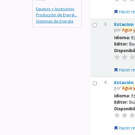
Equipos y Accesorios
Hacer r
Producción de Energí...
Sistemas de Energía
3.
Estacion
por
Agua
Idioma:
E
Editor:
Bu
Disponibi
Hacer r
4.
Estación
por
Agua
Idioma:
E
Editor:
Bu
Disponibi
Hacer r