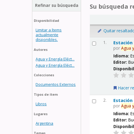
Refinar su búsqueda
Su búsqueda re
Disponibilidad
Limitar a ítems
Quitar resaltad
actualmente
disponibles.
1.
Estación
por
Agua
Autores
Idioma:
E
Agua y Energía Eléct...
Editor:
Bu
Agua y Energía Eléct...
Disponibi
Colecciones
Documentos Externos
Hacer r
Tipos de ítem
2.
Estación
Libros
por
Agua
Idioma:
E
Lugares
Editor:
Bu
Argentina
Disponibi
Temas