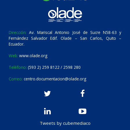
Dirección:
Av. Mariscal Antonio José de Sucre N58-63 y
Fernández Salvador Edif. Olade – San Carlos, Quito –
Ecuador.
Web:
www.olade.org
Teléfono:
(593 2) 259 8122 / 2598 280
Correo:
centro.documentacion@olade.org
Tweets by cubemediaco