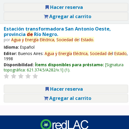
Hacer reserva
Agregar al carrito
Estación transformadora San Antonio Oeste,
provincia
de
Río Negro.
por
Agua
y
Energía
Eléctrica,
Sociedad
de
l
Estado
.
Idioma:
Español
Editor:
Buenos Aires:
Agua
y
Energía
Eléctrica,
Sociedad
de
l
Estado
,
1998
Disponibilidad:
Ítems disponibles para préstamo:
Signatura
topográfica:
621.374.5/A282/v.1
(1).
Hacer reserva
Agregar al carrito