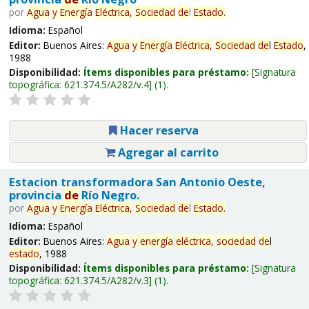
por
Agua
y
Energía
Eléctrica,
Sociedad
de
l
Estado
.
Idioma:
Español
Editor:
Buenos Aires:
Agua
y
Energía
Eléctrica,
Sociedad
de
l
Estado
,
1988
Disponibilidad:
Ítems disponibles para préstamo:
Signatura
topográfica:
621.374.5/A282/v.4
(1).
Hacer reserva
Agregar al carrito
Estacion transformadora San Antonio Oeste,
provincia
de
Río Negro.
por
Agua
y
Energía
Eléctrica,
Sociedad
de
l
Estado
.
Idioma:
Español
Editor:
Buenos Aires:
Agua
y
energía
eléctrica,
sociedad
de
l
estado
, 1988
Disponibilidad:
Ítems disponibles para préstamo:
Signatura
topográfica:
621.374.5/A282/v.3
(1).