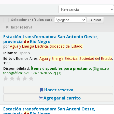
|
|
Seleccionar títulos para:
Hacer reserva
Estación transformadora San Antonio Oeste,
provincia
de
Río Negro
por
Agua
y
Energía
Eléctrica,
Sociedad
de
l
Estado
.
Idioma:
Español
Editor:
Buenos Aires:
Agua
y
Energía
Eléctrica,
Sociedad
de
l
Estado
,
1988
Disponibilidad:
Ítems disponibles para préstamo:
Signatura
topográfica:
621.374.5/A282/v.2
(3).
Hacer reserva
Agregar al carrito
Estación transformadora San Antoni Oeste,
provincia
de
Río Negro