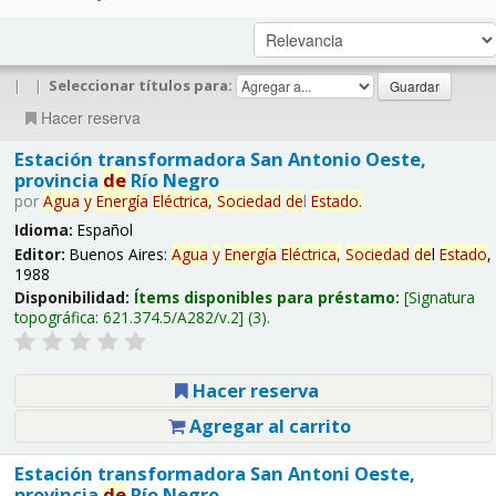
|
|
Seleccionar títulos para:
Hacer reserva
Estación transformadora San Antonio Oeste,
provincia
de
Río Negro
por
Agua
y
Energía
Eléctrica,
Sociedad
de
l
Estado
.
Idioma:
Español
Editor:
Buenos Aires:
Agua
y
Energía
Eléctrica,
Sociedad
de
l
Estado
,
1988
Disponibilidad:
Ítems disponibles para préstamo:
Signatura
topográfica:
621.374.5/A282/v.2
(3).
Hacer reserva
Agregar al carrito
Estación transformadora San Antoni Oeste,
provincia
de
Río Negro