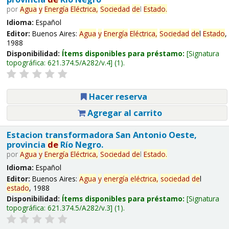
por
Agua
y
Energía
Eléctrica,
Sociedad
de
l
Estado
.
Idioma:
Español
Editor:
Buenos Aires:
Agua
y
Energía
Eléctrica,
Sociedad
de
l
Estado
,
1988
Disponibilidad:
Ítems disponibles para préstamo:
Signatura
topográfica:
621.374.5/A282/v.4
(1).
Hacer reserva
Agregar al carrito
Estacion transformadora San Antonio Oeste,
provincia
de
Río Negro.
por
Agua
y
Energía
Eléctrica,
Sociedad
de
l
Estado
.
Idioma:
Español
Editor:
Buenos Aires:
Agua
y
energía
eléctrica,
sociedad
de
l
estado
, 1988
Disponibilidad:
Ítems disponibles para préstamo:
Signatura
topográfica:
621.374.5/A282/v.3
(1).