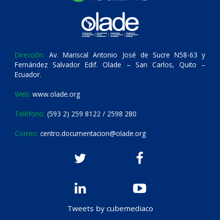
Dirección:
Av. Mariscal Antonio José de Sucre N58-63 y
Fernández Salvador Edif. Olade – San Carlos, Quito –
Ecuador.
Web:
www.olade.org
Teléfono:
(593 2) 259 8122 / 2598 280
Correo:
centro.documentacion@olade.org
Tweets by cubemediaco