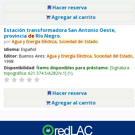
Hacer reserva
Agregar al carrito
Estación transformadora San Antonio Oeste,
provincia
de
Río Negro.
por
Agua
y
Energía
Eléctrica,
Sociedad
de
l
Estado
.
Idioma:
Español
Editor:
Buenos Aires:
Agua
y
Energía
Eléctrica,
Sociedad
de
l
Estado
,
1998
Disponibilidad:
Ítems disponibles para préstamo:
Signatura
topográfica:
621.374.5/A282/v.1
(1).
Hacer reserva
Agregar al carrito