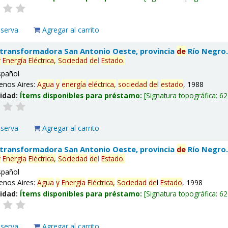
eserva
Agregar al carrito
 transformadora San Antonio Oeste, provincia
de
Río Negro
y
Energía
Eléctrica,
Sociedad
de
l
Estado
.
spañol
enos Aires:
Agua
y
energía
eléctrica,
sociedad
de
l
estado
, 1988
lidad:
Ítems disponibles para préstamo:
Signatura topográfica:
62
eserva
Agregar al carrito
 transformadora San Antonio Oeste, provincia
de
Río Negro
y
Energía
Eléctrica,
Sociedad
de
l
Estado
.
spañol
enos Aires:
Agua
y
Energía
Eléctrica,
Sociedad
de
l
Estado
, 1998
lidad:
Ítems disponibles para préstamo:
Signatura topográfica:
62
eserva
Agregar al carrito