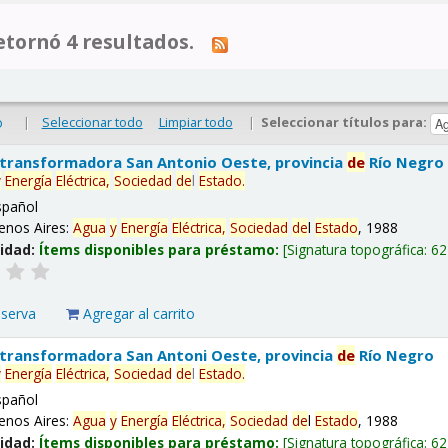
tornó 4 resultados.
|
Seleccionar todo
Limpiar todo
|
Seleccionar títulos para:
o
 transformadora San Antonio Oeste, provincia
de
Río Negro
y
Energía
Eléctrica,
Sociedad
de
l
Estado
.
spañol
enos Aires:
Agua
y
Energía
Eléctrica,
Sociedad
de
l
Estado
, 1988
lidad:
Ítems disponibles para préstamo:
Signatura topográfica:
62
eserva
Agregar al carrito
 transformadora San Antoni Oeste, provincia
de
Río Negro
y
Energía
Eléctrica,
Sociedad
de
l
Estado
.
spañol
enos Aires:
Agua
y
Energía
Eléctrica,
Sociedad
de
l
Estado
, 1988
lidad:
Ítems disponibles para préstamo:
Signatura topográfica:
62