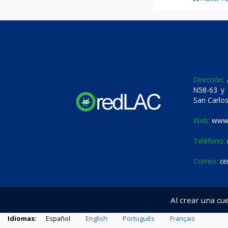
Dirección:
A
N58-63 y 
San Carlos
Web:
www.
Teléfono:
Correo:
ce
Al crear una cu
Idiomas:
Español
English
Português
Français