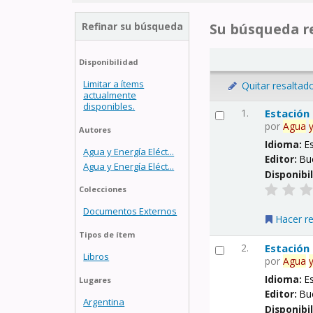
Refinar su búsqueda
Su búsqueda re
Disponibilidad
Limitar a ítems
Quitar resaltad
actualmente
disponibles.
1.
Estación
por
Agua
Autores
Idioma:
E
Agua y Energía Eléct...
Editor:
Bu
Agua y Energía Eléct...
Disponibi
Colecciones
Documentos Externos
Hacer r
Tipos de ítem
2.
Estación
Libros
por
Agua
Idioma:
E
Lugares
Editor:
Bu
Argentina
Disponibi