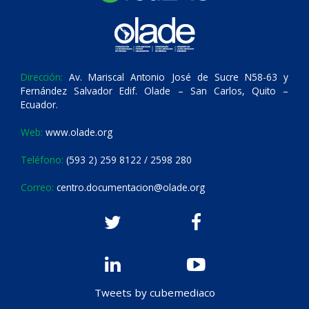
Dirección:
Av. Mariscal Antonio José de Sucre N58-63 y
Fernández Salvador Edif. Olade – San Carlos, Quito –
Ecuador.
Web:
www.olade.org
Teléfono:
(593 2) 259 8122 / 2598 280
Correo:
centro.documentacion@olade.org
Tweets by cubemediaco