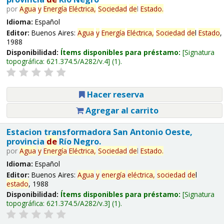
por
Agua
y
Energía
Eléctrica,
Sociedad
de
l
Estado
.
Idioma:
Español
Editor:
Buenos Aires:
Agua
y
Energía
Eléctrica,
Sociedad
de
l
Estado
,
1988
Disponibilidad:
Ítems disponibles para préstamo:
Signatura
topográfica:
621.374.5/A282/v.4
(1).
Hacer reserva
Agregar al carrito
Estacion transformadora San Antonio Oeste,
provincia
de
Río Negro.
por
Agua
y
Energía
Eléctrica,
Sociedad
de
l
Estado
.
Idioma:
Español
Editor:
Buenos Aires:
Agua
y
energía
eléctrica,
sociedad
de
l
estado
, 1988
Disponibilidad:
Ítems disponibles para préstamo:
Signatura
topográfica:
621.374.5/A282/v.3
(1).