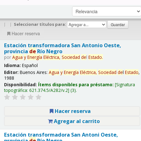
|
|
Seleccionar títulos para:
Hacer reserva
Estación transformadora San Antonio Oeste,
provincia
de
Río Negro
por
Agua
y
Energía
Eléctrica,
Sociedad
de
l
Estado
.
Idioma:
Español
Editor:
Buenos Aires:
Agua
y
Energía
Eléctrica,
Sociedad
de
l
Estado
,
1988
Disponibilidad:
Ítems disponibles para préstamo:
Signatura
topográfica:
621.374.5/A282/v.2
(3).
Hacer reserva
Agregar al carrito
Estación transformadora San Antoni Oeste,
provincia
de
Río Negro