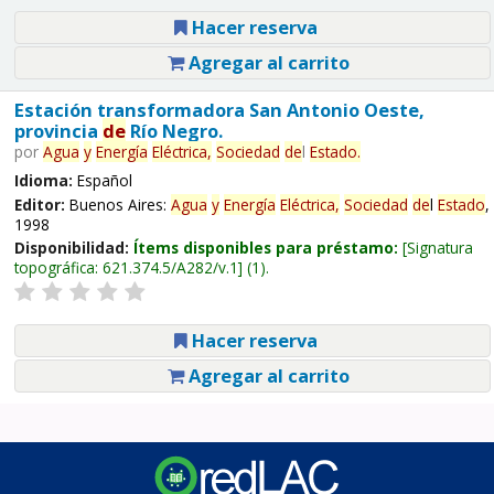
Hacer reserva
Agregar al carrito
Estación transformadora San Antonio Oeste,
provincia
de
Río Negro.
por
Agua
y
Energía
Eléctrica,
Sociedad
de
l
Estado
.
Idioma:
Español
Editor:
Buenos Aires:
Agua
y
Energía
Eléctrica,
Sociedad
de
l
Estado
,
1998
Disponibilidad:
Ítems disponibles para préstamo:
Signatura
topográfica:
621.374.5/A282/v.1
(1).
Hacer reserva
Agregar al carrito