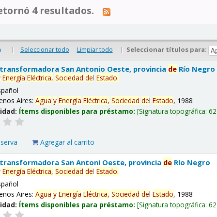
tornó 4 resultados.
|
Seleccionar todo
Limpiar todo
|
Seleccionar títulos para:
o
 transformadora San Antonio Oeste, provincia
de
Río Negro
y
Energía
Eléctrica,
Sociedad
de
l
Estado
.
spañol
enos Aires:
Agua
y
Energía
Eléctrica,
Sociedad
de
l
Estado
, 1988
lidad:
Ítems disponibles para préstamo:
Signatura topográfica:
62
eserva
Agregar al carrito
 transformadora San Antoni Oeste, provincia
de
Río Negro
y
Energía
Eléctrica,
Sociedad
de
l
Estado
.
spañol
enos Aires:
Agua
y
Energía
Eléctrica,
Sociedad
de
l
Estado
, 1988
lidad:
Ítems disponibles para préstamo:
Signatura topográfica:
62