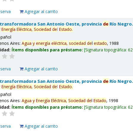
eserva
Agregar al carrito
 transformadora San Antonio Oeste, provincia
de
Río Negro
y
Energía
Eléctrica,
Sociedad
de
l
Estado
.
spañol
enos Aires:
Agua
y
energía
eléctrica,
sociedad
de
l
estado
, 1988
lidad:
Ítems disponibles para préstamo:
Signatura topográfica:
62
eserva
Agregar al carrito
 transformadora San Antonio Oeste, provincia
de
Río Negro
y
Energía
Eléctrica,
Sociedad
de
l
Estado
.
spañol
enos Aires:
Agua
y
Energía
Eléctrica,
Sociedad
de
l
Estado
, 1998
lidad:
Ítems disponibles para préstamo:
Signatura topográfica:
62
eserva
Agregar al carrito