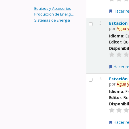
Equipos y Accesorios
Hacer r
Producción de Energí...
Sistemas de Energía
3.
Estacion
por
Agua
Idioma:
E
Editor:
Bu
Disponibi
Hacer r
4.
Estación
por
Agua
Idioma:
E
Editor:
Bu
Disponibi
Hacer r