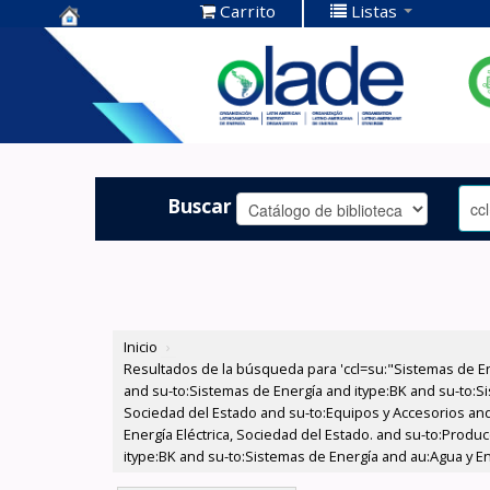
Carrito
Listas
Centro de
Documentación
OLADE -
Buscar
Inicio
›
Resultados de la búsqueda para 'ccl=su:"Sistemas de E
and su-to:Sistemas de Energía and itype:BK and su-to:Si
Sociedad del Estado and su-to:Equipos y Accesorios and
Energía Eléctrica, Sociedad del Estado. and su-to:Produc
itype:BK and su-to:Sistemas de Energía and au:Agua y En