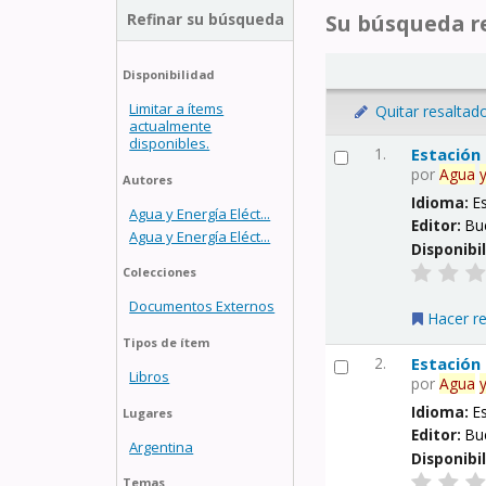
Refinar su búsqueda
Su búsqueda re
Disponibilidad
Limitar a ítems
Quitar resaltad
actualmente
disponibles.
1.
Estación
por
Agua
Autores
Idioma:
E
Agua y Energía Eléct...
Editor:
Bu
Agua y Energía Eléct...
Disponibi
Colecciones
Documentos Externos
Hacer r
Tipos de ítem
2.
Estación
Libros
por
Agua
Idioma:
E
Lugares
Editor:
Bu
Argentina
Disponibi
Temas