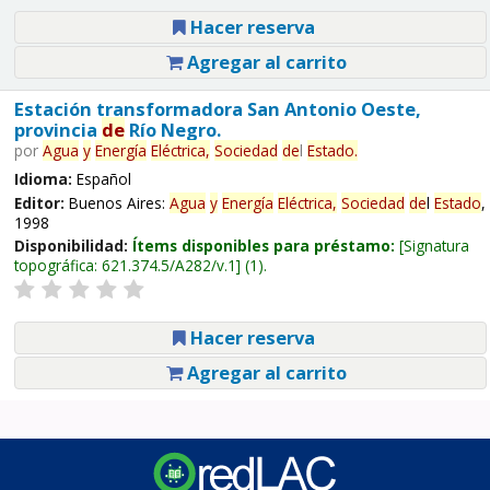
Hacer reserva
Agregar al carrito
Estación transformadora San Antonio Oeste,
provincia
de
Río Negro.
por
Agua
y
Energía
Eléctrica,
Sociedad
de
l
Estado
.
Idioma:
Español
Editor:
Buenos Aires:
Agua
y
Energía
Eléctrica,
Sociedad
de
l
Estado
,
1998
Disponibilidad:
Ítems disponibles para préstamo:
Signatura
topográfica:
621.374.5/A282/v.1
(1).
Hacer reserva
Agregar al carrito