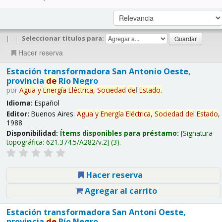
|
|
Seleccionar títulos para:
Hacer reserva
Estación transformadora San Antonio Oeste,
provincia
de
Río Negro
por
Agua
y
Energía
Eléctrica,
Sociedad
de
l
Estado
.
Idioma:
Español
Editor:
Buenos Aires:
Agua
y
Energía
Eléctrica,
Sociedad
de
l
Estado
,
1988
Disponibilidad:
Ítems disponibles para préstamo:
Signatura
topográfica:
621.374.5/A282/v.2
(3).
Hacer reserva
Agregar al carrito
Estación transformadora San Antoni Oeste,
provincia
de
Río Negro