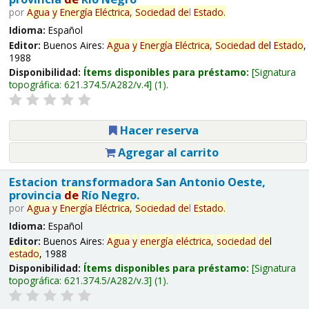
por
Agua
y
Energía
Eléctrica,
Sociedad
de
l
Estado
.
Idioma:
Español
Editor:
Buenos Aires:
Agua
y
Energía
Eléctrica,
Sociedad
de
l
Estado
,
1988
Disponibilidad:
Ítems disponibles para préstamo:
Signatura
topográfica:
621.374.5/A282/v.4
(1).
Hacer reserva
Agregar al carrito
Estacion transformadora San Antonio Oeste,
provincia
de
Río Negro.
por
Agua
y
Energía
Eléctrica,
Sociedad
de
l
Estado
.
Idioma:
Español
Editor:
Buenos Aires:
Agua
y
energía
eléctrica,
sociedad
de
l
estado
, 1988
Disponibilidad:
Ítems disponibles para préstamo:
Signatura
topográfica:
621.374.5/A282/v.3
(1).