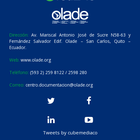
Dirección:
Av. Mariscal Antonio José de Sucre N58-63 y
Fernández Salvador Edif. Olade – San Carlos, Quito –
Ecuador.
Web:
www.olade.org
Teléfono:
(593 2) 259 8122 / 2598 280
Correo:
centro.documentacion@olade.org
Tweets by cubemediaco