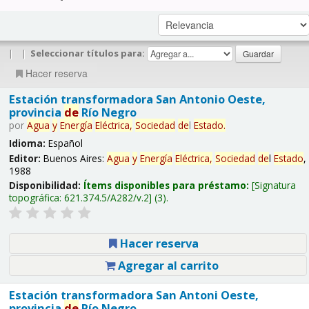
|
|
Seleccionar títulos para:
Hacer reserva
Estación transformadora San Antonio Oeste,
provincia
de
Río Negro
por
Agua
y
Energía
Eléctrica,
Sociedad
de
l
Estado
.
Idioma:
Español
Editor:
Buenos Aires:
Agua
y
Energía
Eléctrica,
Sociedad
de
l
Estado
,
1988
Disponibilidad:
Ítems disponibles para préstamo:
Signatura
topográfica:
621.374.5/A282/v.2
(3).
Hacer reserva
Agregar al carrito
Estación transformadora San Antoni Oeste,
provincia
de
Río Negro