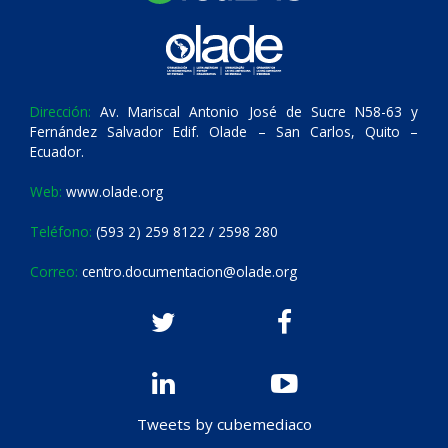
Dirección:
Av. Mariscal Antonio José de Sucre N58-63 y
Fernández Salvador Edif. Olade – San Carlos, Quito –
Ecuador.
Web:
www.olade.org
Teléfono:
(593 2) 259 8122 / 2598 280
Correo:
centro.documentacion@olade.org
Tweets by cubemediaco