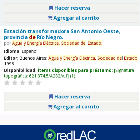
Hacer reserva
Agregar al carrito
Estación transformadora San Antonio Oeste,
provincia
de
Río Negro.
por
Agua
y
Energía
Eléctrica,
Sociedad
de
l
Estado
.
Idioma:
Español
Editor:
Buenos Aires:
Agua
y
Energía
Eléctrica,
Sociedad
de
l
Estado
,
1998
Disponibilidad:
Ítems disponibles para préstamo:
Signatura
topográfica:
621.374.5/A282/v.1
(1).
Hacer reserva
Agregar al carrito