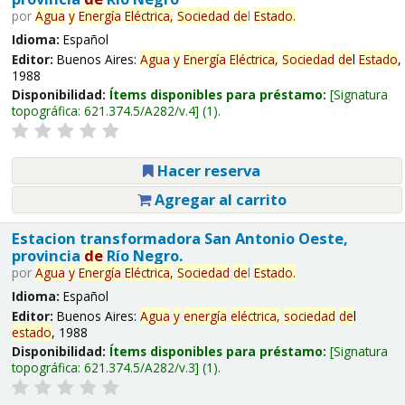
por
Agua
y
Energía
Eléctrica,
Sociedad
de
l
Estado
.
Idioma:
Español
Editor:
Buenos Aires:
Agua
y
Energía
Eléctrica,
Sociedad
de
l
Estado
,
1988
Disponibilidad:
Ítems disponibles para préstamo:
Signatura
topográfica:
621.374.5/A282/v.4
(1).
Hacer reserva
Agregar al carrito
Estacion transformadora San Antonio Oeste,
provincia
de
Río Negro.
por
Agua
y
Energía
Eléctrica,
Sociedad
de
l
Estado
.
Idioma:
Español
Editor:
Buenos Aires:
Agua
y
energía
eléctrica,
sociedad
de
l
estado
, 1988
Disponibilidad:
Ítems disponibles para préstamo:
Signatura
topográfica:
621.374.5/A282/v.3
(1).