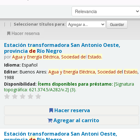
|
|
Seleccionar títulos para:
Hacer reserva
Estación transformadora San Antonio Oeste,
provincia
de
Río Negro
por
Agua
y
Energía
Eléctrica,
Sociedad
de
l
Estado
.
Idioma:
Español
Editor:
Buenos Aires:
Agua
y
Energía
Eléctrica,
Sociedad
de
l
Estado
,
1988
Disponibilidad:
Ítems disponibles para préstamo:
Signatura
topográfica:
621.374.5/A282/v.2
(3).
Hacer reserva
Agregar al carrito
Estación transformadora San Antoni Oeste,
provincia
de
Río Negro