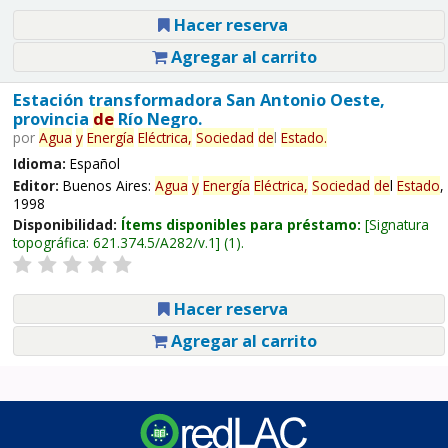
Hacer reserva
Agregar al carrito
Estación transformadora San Antonio Oeste,
provincia
de
Río Negro.
por
Agua
y
Energía
Eléctrica,
Sociedad
de
l
Estado
.
Idioma:
Español
Editor:
Buenos Aires:
Agua
y
Energía
Eléctrica,
Sociedad
de
l
Estado
,
1998
Disponibilidad:
Ítems disponibles para préstamo:
Signatura
topográfica:
621.374.5/A282/v.1
(1).
Hacer reserva
Agregar al carrito