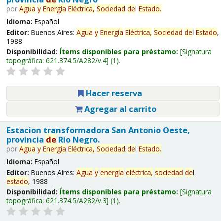
por
Agua
y
Energía
Eléctrica,
Sociedad
de
l
Estado
.
Idioma:
Español
Editor:
Buenos Aires:
Agua
y
Energía
Eléctrica,
Sociedad
de
l
Estado
,
1988
Disponibilidad:
Ítems disponibles para préstamo:
Signatura
topográfica:
621.374.5/A282/v.4
(1).
Hacer reserva
Agregar al carrito
Estacion transformadora San Antonio Oeste,
provincia
de
Río Negro.
por
Agua
y
Energía
Eléctrica,
Sociedad
de
l
Estado
.
Idioma:
Español
Editor:
Buenos Aires:
Agua
y
energía
eléctrica,
sociedad
de
l
estado
, 1988
Disponibilidad:
Ítems disponibles para préstamo:
Signatura
topográfica:
621.374.5/A282/v.3
(1).