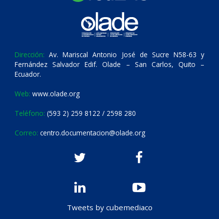
Dirección:
Av. Mariscal Antonio José de Sucre N58-63 y
Fernández Salvador Edif. Olade – San Carlos, Quito –
Ecuador.
Web:
www.olade.org
Teléfono:
(593 2) 259 8122 / 2598 280
Correo:
centro.documentacion@olade.org
Tweets by cubemediaco