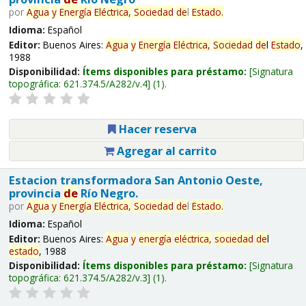
por
Agua
y
Energía
Eléctrica,
Sociedad
de
l
Estado
.
Idioma:
Español
Editor:
Buenos Aires:
Agua
y
Energía
Eléctrica,
Sociedad
de
l
Estado
,
1988
Disponibilidad:
Ítems disponibles para préstamo:
Signatura
topográfica:
621.374.5/A282/v.4
(1).
Hacer reserva
Agregar al carrito
Estacion transformadora San Antonio Oeste,
provincia
de
Río Negro.
por
Agua
y
Energía
Eléctrica,
Sociedad
de
l
Estado
.
Idioma:
Español
Editor:
Buenos Aires:
Agua
y
energía
eléctrica,
sociedad
de
l
estado
, 1988
Disponibilidad:
Ítems disponibles para préstamo:
Signatura
topográfica:
621.374.5/A282/v.3
(1).