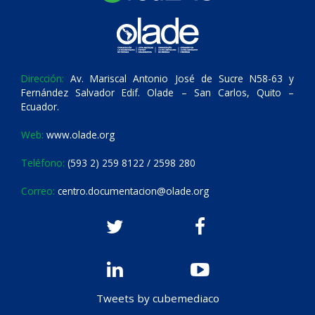
Dirección:
Av. Mariscal Antonio José de Sucre N58-63 y
Fernández Salvador Edif. Olade – San Carlos, Quito –
Ecuador.
Web:
www.olade.org
Teléfono:
(593 2) 259 8122 / 2598 280
Correo:
centro.documentacion@olade.org
Tweets by cubemediaco