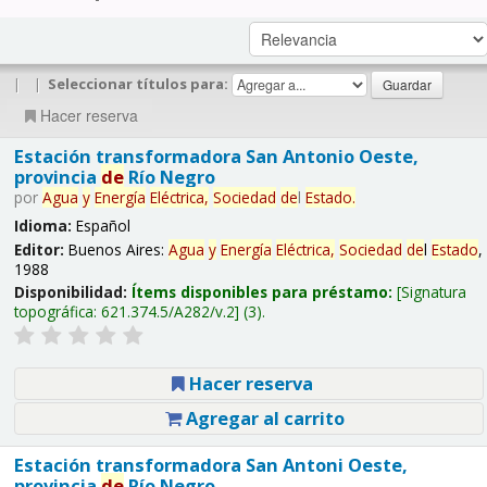
|
|
Seleccionar títulos para:
Hacer reserva
Estación transformadora San Antonio Oeste,
provincia
de
Río Negro
por
Agua
y
Energía
Eléctrica,
Sociedad
de
l
Estado
.
Idioma:
Español
Editor:
Buenos Aires:
Agua
y
Energía
Eléctrica,
Sociedad
de
l
Estado
,
1988
Disponibilidad:
Ítems disponibles para préstamo:
Signatura
topográfica:
621.374.5/A282/v.2
(3).
Hacer reserva
Agregar al carrito
Estación transformadora San Antoni Oeste,
provincia
de
Río Negro