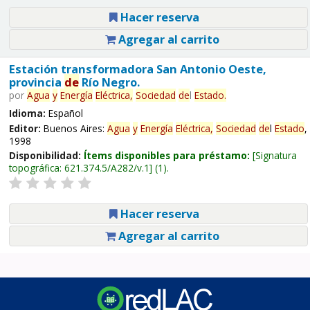
Hacer reserva
Agregar al carrito
Estación transformadora San Antonio Oeste,
provincia
de
Río Negro.
por
Agua
y
Energía
Eléctrica,
Sociedad
de
l
Estado
.
Idioma:
Español
Editor:
Buenos Aires:
Agua
y
Energía
Eléctrica,
Sociedad
de
l
Estado
,
1998
Disponibilidad:
Ítems disponibles para préstamo:
Signatura
topográfica:
621.374.5/A282/v.1
(1).
Hacer reserva
Agregar al carrito