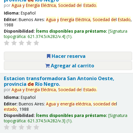
por
Agua
y
Energía
Eléctrica,
Sociedad
de
l
Estado
.
Idioma:
Español
Editor:
Buenos Aires:
Agua
y
Energía
Eléctrica,
Sociedad
de
l
Estado
,
1988
Disponibilidad:
Ítems disponibles para préstamo:
Signatura
topográfica:
621.374.5/A282/v.4
(1).
Hacer reserva
Agregar al carrito
Estacion transformadora San Antonio Oeste,
provincia
de
Río Negro.
por
Agua
y
Energía
Eléctrica,
Sociedad
de
l
Estado
.
Idioma:
Español
Editor:
Buenos Aires:
Agua
y
energía
eléctrica,
sociedad
de
l
estado
, 1988
Disponibilidad:
Ítems disponibles para préstamo:
Signatura
topográfica:
621.374.5/A282/v.3
(1).