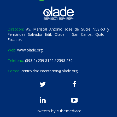
Dirección:
Av. Mariscal Antonio José de Sucre N58-63 y
Fernández Salvador Edif. Olade – San Carlos, Quito –
Ecuador.
Web:
www.olade.org
Teléfono:
(593 2) 259 8122 / 2598 280
Correo:
centro.documentacion@olade.org
Tweets by cubemediaco