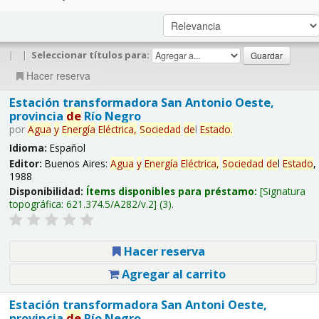
|
|
Seleccionar títulos para:
Hacer reserva
Estación transformadora San Antonio Oeste,
provincia
de
Río Negro
por
Agua
y
Energía
Eléctrica,
Sociedad
de
l
Estado
.
Idioma:
Español
Editor:
Buenos Aires:
Agua
y
Energía
Eléctrica,
Sociedad
de
l
Estado
,
1988
Disponibilidad:
Ítems disponibles para préstamo:
Signatura
topográfica:
621.374.5/A282/v.2
(3).
Hacer reserva
Agregar al carrito
Estación transformadora San Antoni Oeste,
provincia
de
Río Negro