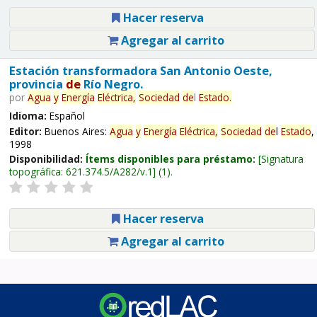
Hacer reserva
Agregar al carrito
Estación transformadora San Antonio Oeste,
provincia
de
Río Negro.
por
Agua
y
Energía
Eléctrica,
Sociedad
de
l
Estado
.
Idioma:
Español
Editor:
Buenos Aires:
Agua
y
Energía
Eléctrica,
Sociedad
de
l
Estado
,
1998
Disponibilidad:
Ítems disponibles para préstamo:
Signatura
topográfica:
621.374.5/A282/v.1
(1).
Hacer reserva
Agregar al carrito