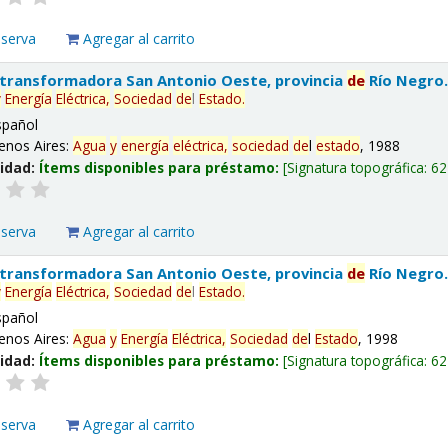
eserva
Agregar al carrito
 transformadora San Antonio Oeste, provincia
de
Río Negro
y
Energía
Eléctrica,
Sociedad
de
l
Estado
.
spañol
enos Aires:
Agua
y
energía
eléctrica,
sociedad
de
l
estado
, 1988
lidad:
Ítems disponibles para préstamo:
Signatura topográfica:
62
eserva
Agregar al carrito
 transformadora San Antonio Oeste, provincia
de
Río Negro
y
Energía
Eléctrica,
Sociedad
de
l
Estado
.
spañol
enos Aires:
Agua
y
Energía
Eléctrica,
Sociedad
de
l
Estado
, 1998
lidad:
Ítems disponibles para préstamo:
Signatura topográfica:
62
eserva
Agregar al carrito