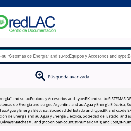
Búsqueda avanzada
nergía" and su-to:Equipos y Accesorios and itype:BK and su-to:SISTEMAS D
stemas de Energía and su-geo:Argentina and au:Agua y Energía Eléctrica, Soc
 au:Agua y Energía Eléctrica, Sociedad del Estado and itype:BK and ccode:E
ción de Energía and au:Agua y Energía Eléctrica, Sociedad del Estado. and a
s,AlwaysMatches='') and (not-onloan-count,st-numeric >= 1) and (lost,st-nume