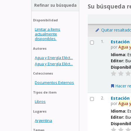
Refinar su búsqueda
Su búsqueda re
Disponibilidad
Limitar a ítems
Quitar resaltad
actualmente
disponibles.
1.
Estación
por
Agua
Autores
Idioma:
E
Agua y Energía Eléct...
Editor:
Bu
Agua y Energía Eléct...
Disponibi
Colecciones
Documentos Externos
Hacer r
Tipos de ítem
2.
Estación
Libros
por
Agua
Idioma:
E
Lugares
Editor:
Bu
Argentina
Disponibi
Temas