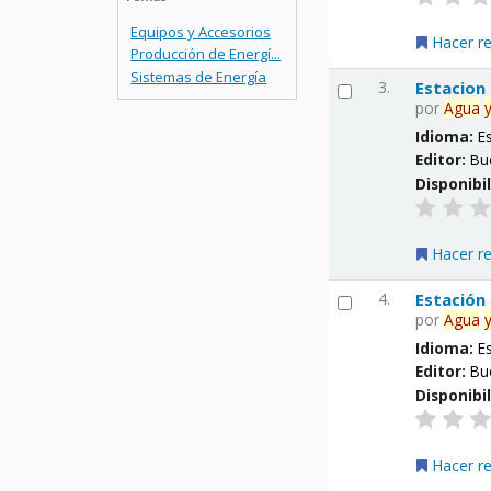
Equipos y Accesorios
Hacer r
Producción de Energí...
Sistemas de Energía
3.
Estacion
por
Agua
Idioma:
E
Editor:
Bu
Disponibi
Hacer r
4.
Estación
por
Agua
Idioma:
E
Editor:
Bu
Disponibi
Hacer r