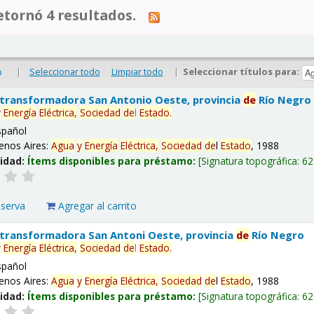
tornó 4 resultados.
|
Seleccionar todo
Limpiar todo
|
Seleccionar títulos para:
o
 transformadora San Antonio Oeste, provincia
de
Río Negro
y
Energía
Eléctrica,
Sociedad
de
l
Estado
.
spañol
enos Aires:
Agua
y
Energía
Eléctrica,
Sociedad
de
l
Estado
, 1988
lidad:
Ítems disponibles para préstamo:
Signatura topográfica:
62
eserva
Agregar al carrito
 transformadora San Antoni Oeste, provincia
de
Río Negro
y
Energía
Eléctrica,
Sociedad
de
l
Estado
.
spañol
enos Aires:
Agua
y
Energía
Eléctrica,
Sociedad
de
l
Estado
, 1988
lidad:
Ítems disponibles para préstamo:
Signatura topográfica:
62