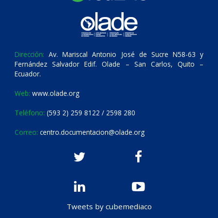
Dirección:
Av. Mariscal Antonio José de Sucre N58-63 y
Fernández Salvador Edif. Olade – San Carlos, Quito –
Ecuador.
Web:
www.olade.org
Teléfono:
(593 2) 259 8122 / 2598 280
Correo:
centro.documentacion@olade.org
Tweets by cubemediaco