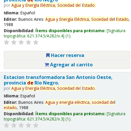
por
Agua
y
Energía
Eléctrica,
Sociedad
de
l
Estado
.
Idioma:
Español
Editor:
Buenos Aires:
Agua
y
Energía
Eléctrica,
Sociedad
de
l
Estado
,
1988
Disponibilidad:
Ítems disponibles para préstamo:
Signatura
topográfica:
621.374.5/A282/v.4
(1).
Hacer reserva
Agregar al carrito
Estacion transformadora San Antonio Oeste,
provincia
de
Río Negro.
por
Agua
y
Energía
Eléctrica,
Sociedad
de
l
Estado
.
Idioma:
Español
Editor:
Buenos Aires:
Agua
y
energía
eléctrica,
sociedad
de
l
estado
, 1988
Disponibilidad:
Ítems disponibles para préstamo:
Signatura
topográfica:
621.374.5/A282/v.3
(1).