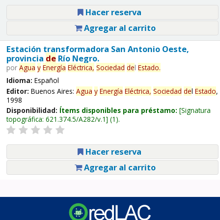
Hacer reserva
Agregar al carrito
Estación transformadora San Antonio Oeste,
provincia
de
Río Negro.
por
Agua
y
Energía
Eléctrica,
Sociedad
de
l
Estado
.
Idioma:
Español
Editor:
Buenos Aires:
Agua
y
Energía
Eléctrica,
Sociedad
de
l
Estado
,
1998
Disponibilidad:
Ítems disponibles para préstamo:
Signatura
topográfica:
621.374.5/A282/v.1
(1).
Hacer reserva
Agregar al carrito