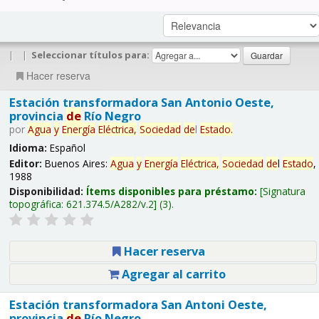
|
|
Seleccionar títulos para:
Hacer reserva
Estación transformadora San Antonio Oeste,
provincia
de
Río Negro
por
Agua
y
Energía
Eléctrica,
Sociedad
de
l
Estado
.
Idioma:
Español
Editor:
Buenos Aires:
Agua
y
Energía
Eléctrica,
Sociedad
de
l
Estado
,
1988
Disponibilidad:
Ítems disponibles para préstamo:
Signatura
topográfica:
621.374.5/A282/v.2
(3).
Hacer reserva
Agregar al carrito
Estación transformadora San Antoni Oeste,
provincia
de
Río Negro