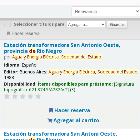
|
|
Seleccionar títulos para:
Hacer reserva
Estación transformadora San Antonio Oeste,
provincia
de
Río Negro
por
Agua
y
Energía
Eléctrica,
Sociedad
de
l
Estado
.
Idioma:
Español
Editor:
Buenos Aires:
Agua
y
Energía
Eléctrica,
Sociedad
de
l
Estado
,
1988
Disponibilidad:
Ítems disponibles para préstamo:
Signatura
topográfica:
621.374.5/A282/v.2
(3).
Hacer reserva
Agregar al carrito
Estación transformadora San Antoni Oeste,
provincia
de
Río Negro