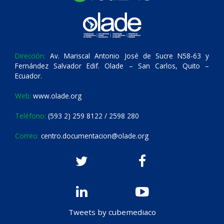
Dirección:
Av. Mariscal Antonio José de Sucre N58-63 y
Fernández Salvador Edif. Olade – San Carlos, Quito –
Ecuador.
Web:
www.olade.org
Teléfono:
(593 2) 259 8122 / 2598 280
Correo:
centro.documentacion@olade.org
Tweets by cubemediaco