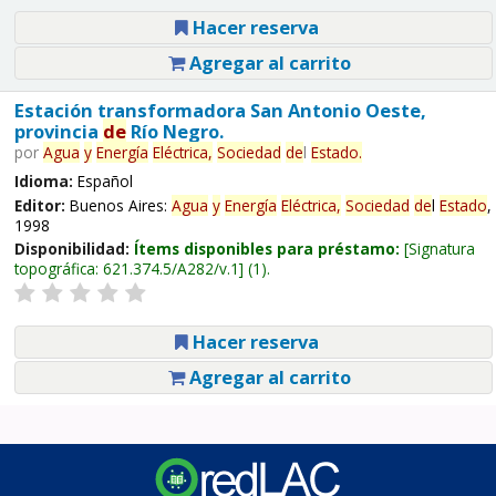
Hacer reserva
Agregar al carrito
Estación transformadora San Antonio Oeste,
provincia
de
Río Negro.
por
Agua
y
Energía
Eléctrica,
Sociedad
de
l
Estado
.
Idioma:
Español
Editor:
Buenos Aires:
Agua
y
Energía
Eléctrica,
Sociedad
de
l
Estado
,
1998
Disponibilidad:
Ítems disponibles para préstamo:
Signatura
topográfica:
621.374.5/A282/v.1
(1).
Hacer reserva
Agregar al carrito