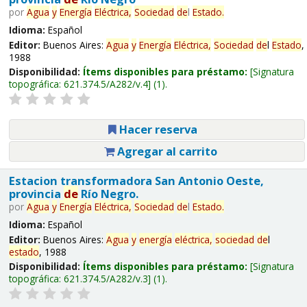
por
Agua
y
Energía
Eléctrica,
Sociedad
de
l
Estado
.
Idioma:
Español
Editor:
Buenos Aires:
Agua
y
Energía
Eléctrica,
Sociedad
de
l
Estado
,
1988
Disponibilidad:
Ítems disponibles para préstamo:
Signatura
topográfica:
621.374.5/A282/v.4
(1).
Hacer reserva
Agregar al carrito
Estacion transformadora San Antonio Oeste,
provincia
de
Río Negro.
por
Agua
y
Energía
Eléctrica,
Sociedad
de
l
Estado
.
Idioma:
Español
Editor:
Buenos Aires:
Agua
y
energía
eléctrica,
sociedad
de
l
estado
, 1988
Disponibilidad:
Ítems disponibles para préstamo:
Signatura
topográfica:
621.374.5/A282/v.3
(1).