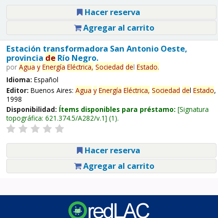
Hacer reserva
Agregar al carrito
Estación transformadora San Antonio Oeste,
provincia
de
Río Negro.
por
Agua
y
Energía
Eléctrica,
Sociedad
de
l
Estado
.
Idioma:
Español
Editor:
Buenos Aires:
Agua
y
Energía
Eléctrica,
Sociedad
de
l
Estado
,
1998
Disponibilidad:
Ítems disponibles para préstamo:
Signatura
topográfica:
621.374.5/A282/v.1
(1).
Hacer reserva
Agregar al carrito