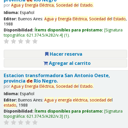
por
Agua
y
Energía
Eléctrica,
Sociedad
de
l
Estado
.
Idioma:
Español
Editor:
Buenos Aires:
Agua
y
Energía
Eléctrica,
Sociedad
de
l
Estado
,
1988
Disponibilidad:
Ítems disponibles para préstamo:
Signatura
topográfica:
621.374.5/A282/v.4
(1).
Hacer reserva
Agregar al carrito
Estacion transformadora San Antonio Oeste,
provincia
de
Río Negro.
por
Agua
y
Energía
Eléctrica,
Sociedad
de
l
Estado
.
Idioma:
Español
Editor:
Buenos Aires:
Agua
y
energía
eléctrica,
sociedad
de
l
estado
, 1988
Disponibilidad:
Ítems disponibles para préstamo:
Signatura
topográfica:
621.374.5/A282/v.3
(1).