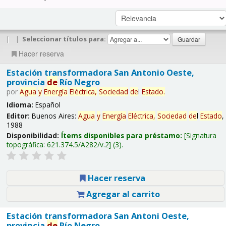
|
|
Seleccionar títulos para:
Hacer reserva
Estación transformadora San Antonio Oeste,
provincia
de
Río Negro
por
Agua
y
Energía
Eléctrica,
Sociedad
de
l
Estado
.
Idioma:
Español
Editor:
Buenos Aires:
Agua
y
Energía
Eléctrica,
Sociedad
de
l
Estado
,
1988
Disponibilidad:
Ítems disponibles para préstamo:
Signatura
topográfica:
621.374.5/A282/v.2
(3).
Hacer reserva
Agregar al carrito
Estación transformadora San Antoni Oeste,
provincia
de
Río Negro