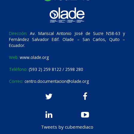
Dirección:
Av. Mariscal Antonio José de Sucre N58-63 y
Fernández Salvador Edif. Olade – San Carlos, Quito –
Ecuador.
Web:
www.olade.org
Teléfono:
(593 2) 259 8122 / 2598 280
Correo:
centro.documentacion@olade.org
Tweets by cubemediaco