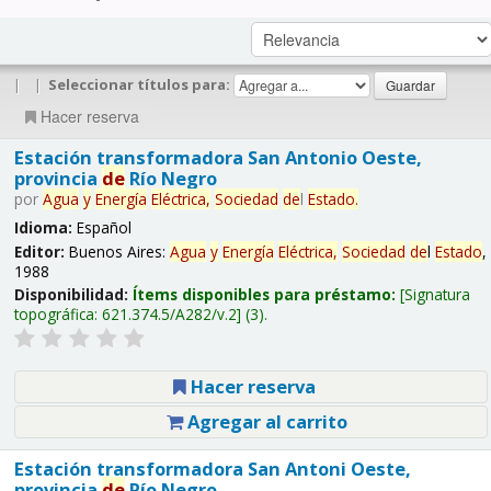
|
|
Seleccionar títulos para:
Hacer reserva
Estación transformadora San Antonio Oeste,
provincia
de
Río Negro
por
Agua
y
Energía
Eléctrica,
Sociedad
de
l
Estado
.
Idioma:
Español
Editor:
Buenos Aires:
Agua
y
Energía
Eléctrica,
Sociedad
de
l
Estado
,
1988
Disponibilidad:
Ítems disponibles para préstamo:
Signatura
topográfica:
621.374.5/A282/v.2
(3).
Hacer reserva
Agregar al carrito
Estación transformadora San Antoni Oeste,
provincia
de
Río Negro