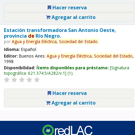
Hacer reserva
Agregar al carrito
Estación transformadora San Antonio Oeste,
provincia
de
Río Negro.
por
Agua
y
Energía
Eléctrica,
Sociedad
de
l
Estado
.
Idioma:
Español
Editor:
Buenos Aires:
Agua
y
Energía
Eléctrica,
Sociedad
de
l
Estado
,
1998
Disponibilidad:
Ítems disponibles para préstamo:
Signatura
topográfica:
621.374.5/A282/v.1
(1).
Hacer reserva
Agregar al carrito