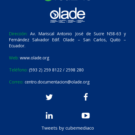
Dirección:
Av. Mariscal Antonio José de Sucre N58-63 y
Fernández Salvador Edif. Olade – San Carlos, Quito –
Ecuador.
Web:
www.olade.org
Teléfono:
(593 2) 259 8122 / 2598 280
Correo:
centro.documentacion@olade.org
Tweets by cubemediaco