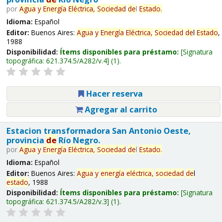
por
Agua
y
Energía
Eléctrica,
Sociedad
de
l
Estado
.
Idioma:
Español
Editor:
Buenos Aires:
Agua
y
Energía
Eléctrica,
Sociedad
de
l
Estado
,
1988
Disponibilidad:
Ítems disponibles para préstamo:
Signatura
topográfica:
621.374.5/A282/v.4
(1).
Hacer reserva
Agregar al carrito
Estacion transformadora San Antonio Oeste,
provincia
de
Río Negro.
por
Agua
y
Energía
Eléctrica,
Sociedad
de
l
Estado
.
Idioma:
Español
Editor:
Buenos Aires:
Agua
y
energía
eléctrica,
sociedad
de
l
estado
, 1988
Disponibilidad:
Ítems disponibles para préstamo:
Signatura
topográfica:
621.374.5/A282/v.3
(1).