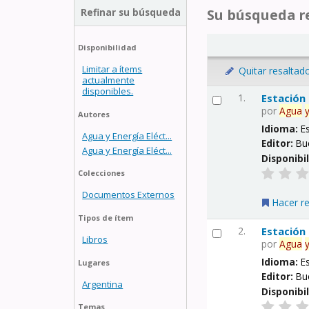
Refinar su búsqueda
Su búsqueda re
Disponibilidad
Limitar a ítems
Quitar resaltad
actualmente
disponibles.
1.
Estación
por
Agua
Autores
Idioma:
E
Agua y Energía Eléct...
Editor:
Bu
Agua y Energía Eléct...
Disponibi
Colecciones
Documentos Externos
Hacer r
Tipos de ítem
2.
Estación
Libros
por
Agua
Idioma:
E
Lugares
Editor:
Bu
Argentina
Disponibi
Temas