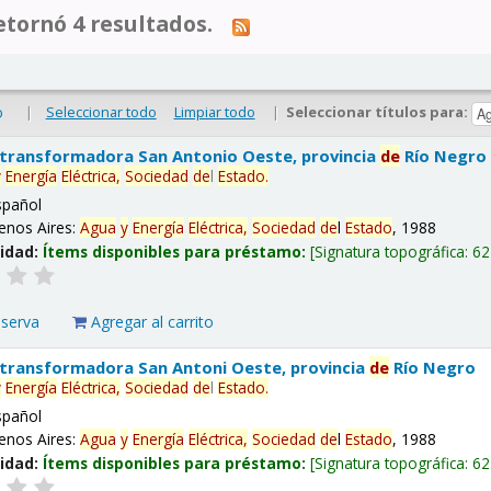
tornó 4 resultados.
|
Seleccionar todo
Limpiar todo
|
Seleccionar títulos para:
o
 transformadora San Antonio Oeste, provincia
de
Río Negro
y
Energía
Eléctrica,
Sociedad
de
l
Estado
.
spañol
enos Aires:
Agua
y
Energía
Eléctrica,
Sociedad
de
l
Estado
, 1988
lidad:
Ítems disponibles para préstamo:
Signatura topográfica:
62
eserva
Agregar al carrito
 transformadora San Antoni Oeste, provincia
de
Río Negro
y
Energía
Eléctrica,
Sociedad
de
l
Estado
.
spañol
enos Aires:
Agua
y
Energía
Eléctrica,
Sociedad
de
l
Estado
, 1988
lidad:
Ítems disponibles para préstamo:
Signatura topográfica:
62