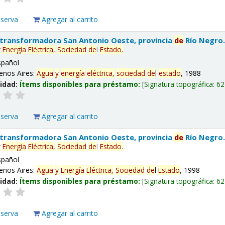
eserva
Agregar al carrito
 transformadora San Antonio Oeste, provincia
de
Río Negro
y
Energía
Eléctrica,
Sociedad
de
l
Estado
.
spañol
enos Aires:
Agua
y
energía
eléctrica,
sociedad
de
l
estado
, 1988
lidad:
Ítems disponibles para préstamo:
Signatura topográfica:
62
eserva
Agregar al carrito
 transformadora San Antonio Oeste, provincia
de
Río Negro
y
Energía
Eléctrica,
Sociedad
de
l
Estado
.
spañol
enos Aires:
Agua
y
Energía
Eléctrica,
Sociedad
de
l
Estado
, 1998
lidad:
Ítems disponibles para préstamo:
Signatura topográfica:
62
eserva
Agregar al carrito