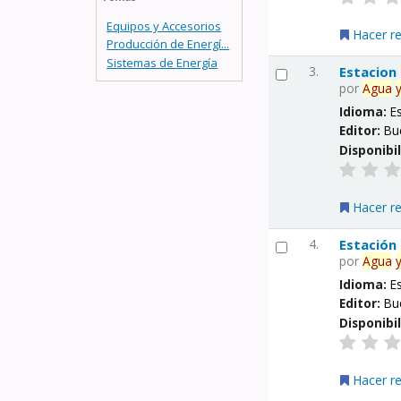
Equipos y Accesorios
Hacer r
Producción de Energí...
Sistemas de Energía
3.
Estacion
por
Agua
Idioma:
E
Editor:
Bu
Disponibi
Hacer r
4.
Estación
por
Agua
Idioma:
E
Editor:
Bu
Disponibi
Hacer r