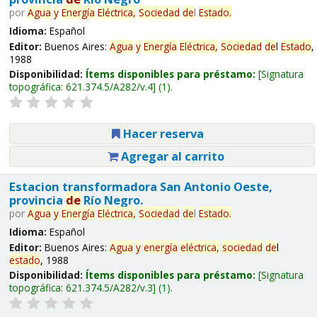
por
Agua
y
Energía
Eléctrica,
Sociedad
de
l
Estado
.
Idioma:
Español
Editor:
Buenos Aires:
Agua
y
Energía
Eléctrica,
Sociedad
de
l
Estado
,
1988
Disponibilidad:
Ítems disponibles para préstamo:
Signatura
topográfica:
621.374.5/A282/v.4
(1).
Hacer reserva
Agregar al carrito
Estacion transformadora San Antonio Oeste,
provincia
de
Río Negro.
por
Agua
y
Energía
Eléctrica,
Sociedad
de
l
Estado
.
Idioma:
Español
Editor:
Buenos Aires:
Agua
y
energía
eléctrica,
sociedad
de
l
estado
, 1988
Disponibilidad:
Ítems disponibles para préstamo:
Signatura
topográfica:
621.374.5/A282/v.3
(1).