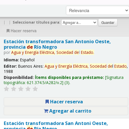
|
|
Seleccionar títulos para:
Hacer reserva
Estación transformadora San Antonio Oeste,
provincia
de
Río Negro
por
Agua
y
Energía
Eléctrica,
Sociedad
de
l
Estado
.
Idioma:
Español
Editor:
Buenos Aires:
Agua
y
Energía
Eléctrica,
Sociedad
de
l
Estado
,
1988
Disponibilidad:
Ítems disponibles para préstamo:
Signatura
topográfica:
621.374.5/A282/v.2
(3).
Hacer reserva
Agregar al carrito
Estación transformadora San Antoni Oeste,
provincia
de
Río Negro