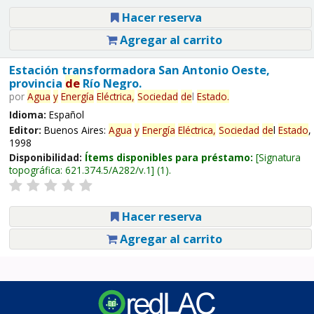
Hacer reserva
Agregar al carrito
Estación transformadora San Antonio Oeste,
provincia
de
Río Negro.
por
Agua
y
Energía
Eléctrica,
Sociedad
de
l
Estado
.
Idioma:
Español
Editor:
Buenos Aires:
Agua
y
Energía
Eléctrica,
Sociedad
de
l
Estado
,
1998
Disponibilidad:
Ítems disponibles para préstamo:
Signatura
topográfica:
621.374.5/A282/v.1
(1).
Hacer reserva
Agregar al carrito