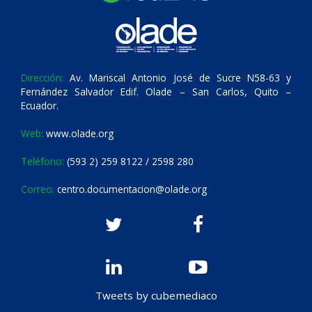
Dirección:
Av. Mariscal Antonio José de Sucre N58-63 y
Fernández Salvador Edif. Olade – San Carlos, Quito –
Ecuador.
Web:
www.olade.org
Teléfono:
(593 2) 259 8122 / 2598 280
Correo:
centro.documentacion@olade.org
Tweets by cubemediaco