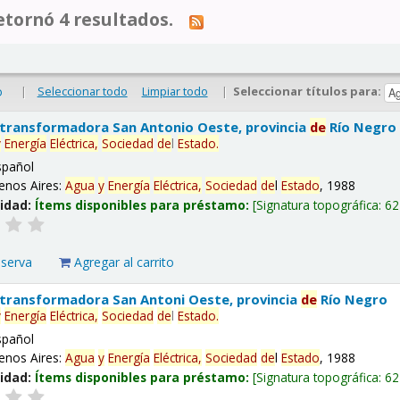
tornó 4 resultados.
|
Seleccionar todo
Limpiar todo
|
Seleccionar títulos para:
o
 transformadora San Antonio Oeste, provincia
de
Río Negro
y
Energía
Eléctrica,
Sociedad
de
l
Estado
.
spañol
enos Aires:
Agua
y
Energía
Eléctrica,
Sociedad
de
l
Estado
, 1988
lidad:
Ítems disponibles para préstamo:
Signatura topográfica:
62
eserva
Agregar al carrito
 transformadora San Antoni Oeste, provincia
de
Río Negro
y
Energía
Eléctrica,
Sociedad
de
l
Estado
.
spañol
enos Aires:
Agua
y
Energía
Eléctrica,
Sociedad
de
l
Estado
, 1988
lidad:
Ítems disponibles para préstamo:
Signatura topográfica:
62