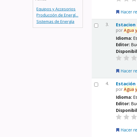
Equipos y Accesorios
Hacer r
Producción de Energí...
Sistemas de Energía
3.
Estacion
por
Agua
Idioma:
E
Editor:
Bu
Disponibi
Hacer r
4.
Estación
por
Agua
Idioma:
E
Editor:
Bu
Disponibi
Hacer r