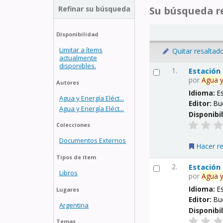
Refinar su búsqueda
Su búsqueda re
Disponibilidad
Limitar a ítems
Quitar resaltad
actualmente
disponibles.
1.
Estación
por
Agua
Autores
Idioma:
E
Agua y Energía Eléct...
Editor:
Bu
Agua y Energía Eléct...
Disponibi
Colecciones
Documentos Externos
Hacer r
Tipos de ítem
2.
Estación
Libros
por
Agua
Idioma:
E
Lugares
Editor:
Bu
Argentina
Disponibi
Temas