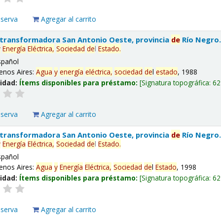
eserva
Agregar al carrito
 transformadora San Antonio Oeste, provincia
de
Río Negro
y
Energía
Eléctrica,
Sociedad
de
l
Estado
.
spañol
enos Aires:
Agua
y
energía
eléctrica,
sociedad
de
l
estado
, 1988
lidad:
Ítems disponibles para préstamo:
Signatura topográfica:
62
eserva
Agregar al carrito
 transformadora San Antonio Oeste, provincia
de
Río Negro
y
Energía
Eléctrica,
Sociedad
de
l
Estado
.
spañol
enos Aires:
Agua
y
Energía
Eléctrica,
Sociedad
de
l
Estado
, 1998
lidad:
Ítems disponibles para préstamo:
Signatura topográfica:
62
eserva
Agregar al carrito