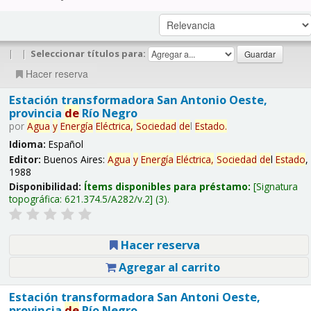
|
|
Seleccionar títulos para:
Hacer reserva
Estación transformadora San Antonio Oeste,
provincia
de
Río Negro
por
Agua
y
Energía
Eléctrica,
Sociedad
de
l
Estado
.
Idioma:
Español
Editor:
Buenos Aires:
Agua
y
Energía
Eléctrica,
Sociedad
de
l
Estado
,
1988
Disponibilidad:
Ítems disponibles para préstamo:
Signatura
topográfica:
621.374.5/A282/v.2
(3).
Hacer reserva
Agregar al carrito
Estación transformadora San Antoni Oeste,
provincia
de
Río Negro