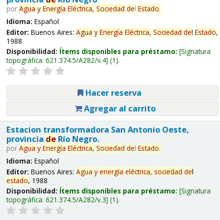
por
Agua
y
Energía
Eléctrica,
Sociedad
de
l
Estado
.
Idioma:
Español
Editor:
Buenos Aires:
Agua
y
Energía
Eléctrica,
Sociedad
de
l
Estado
,
1988
Disponibilidad:
Ítems disponibles para préstamo:
Signatura
topográfica:
621.374.5/A282/v.4
(1).
Hacer reserva
Agregar al carrito
Estacion transformadora San Antonio Oeste,
provincia
de
Río Negro.
por
Agua
y
Energía
Eléctrica,
Sociedad
de
l
Estado
.
Idioma:
Español
Editor:
Buenos Aires:
Agua
y
energía
eléctrica,
sociedad
de
l
estado
, 1988
Disponibilidad:
Ítems disponibles para préstamo:
Signatura
topográfica:
621.374.5/A282/v.3
(1).