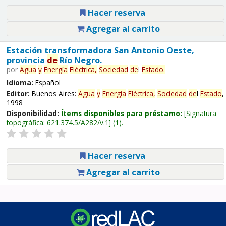
Hacer reserva
Agregar al carrito
Estación transformadora San Antonio Oeste,
provincia
de
Río Negro.
por
Agua
y
Energía
Eléctrica,
Sociedad
de
l
Estado
.
Idioma:
Español
Editor:
Buenos Aires:
Agua
y
Energía
Eléctrica,
Sociedad
de
l
Estado
,
1998
Disponibilidad:
Ítems disponibles para préstamo:
Signatura
topográfica:
621.374.5/A282/v.1
(1).
Hacer reserva
Agregar al carrito