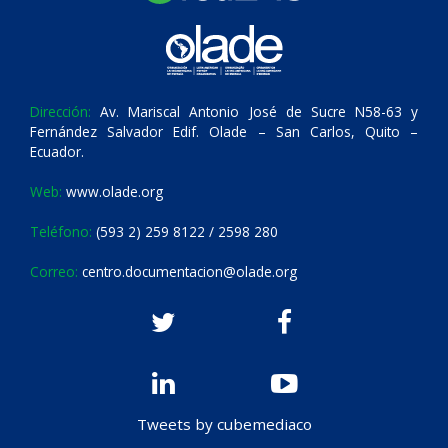
Dirección:
Av. Mariscal Antonio José de Sucre N58-63 y
Fernández Salvador Edif. Olade – San Carlos, Quito –
Ecuador.
Web:
www.olade.org
Teléfono:
(593 2) 259 8122 / 2598 280
Correo:
centro.documentacion@olade.org
Tweets by cubemediaco