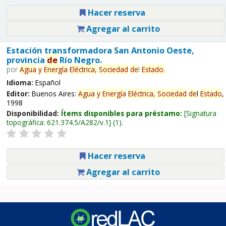
Hacer reserva
Agregar al carrito
Estación transformadora San Antonio Oeste,
provincia
de
Río Negro.
por
Agua
y
Energía
Eléctrica,
Sociedad
de
l
Estado
.
Idioma:
Español
Editor:
Buenos Aires:
Agua
y
Energía
Eléctrica,
Sociedad
de
l
Estado
,
1998
Disponibilidad:
Ítems disponibles para préstamo:
Signatura
topográfica:
621.374.5/A282/v.1
(1).
Hacer reserva
Agregar al carrito