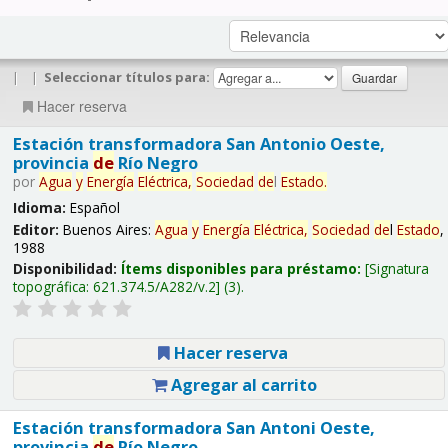
|
|
Seleccionar títulos para:
Hacer reserva
Estación transformadora San Antonio Oeste,
provincia
de
Río Negro
por
Agua
y
Energía
Eléctrica,
Sociedad
de
l
Estado
.
Idioma:
Español
Editor:
Buenos Aires:
Agua
y
Energía
Eléctrica,
Sociedad
de
l
Estado
,
1988
Disponibilidad:
Ítems disponibles para préstamo:
Signatura
topográfica:
621.374.5/A282/v.2
(3).
Hacer reserva
Agregar al carrito
Estación transformadora San Antoni Oeste,
provincia
de
Río Negro