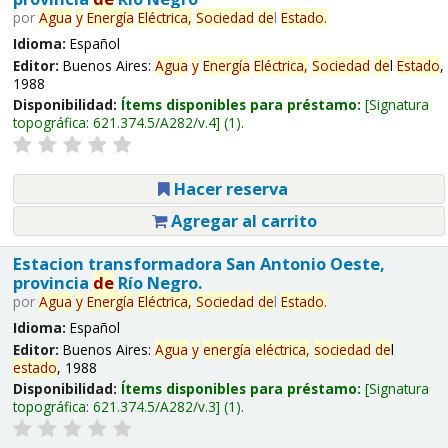
por
Agua
y
Energía
Eléctrica,
Sociedad
de
l
Estado
.
Idioma:
Español
Editor:
Buenos Aires:
Agua
y
Energía
Eléctrica,
Sociedad
de
l
Estado
,
1988
Disponibilidad:
Ítems disponibles para préstamo:
Signatura
topográfica:
621.374.5/A282/v.4
(1).
Hacer reserva
Agregar al carrito
Estacion transformadora San Antonio Oeste,
provincia
de
Río Negro.
por
Agua
y
Energía
Eléctrica,
Sociedad
de
l
Estado
.
Idioma:
Español
Editor:
Buenos Aires:
Agua
y
energía
eléctrica,
sociedad
de
l
estado
, 1988
Disponibilidad:
Ítems disponibles para préstamo:
Signatura
topográfica:
621.374.5/A282/v.3
(1).