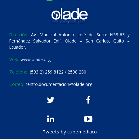
Dirección:
Av. Mariscal Antonio José de Sucre N58-63 y
Fernández Salvador Edif. Olade – San Carlos, Quito –
Ecuador.
Web:
www.olade.org
Teléfono:
(593 2) 259 8122 / 2598 280
Correo:
centro.documentacion@olade.org
Tweets by cubemediaco