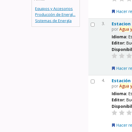
Equipos y Accesorios
Hacer r
Producción de Energí...
Sistemas de Energía
3.
Estacion
por
Agua
Idioma:
E
Editor:
Bu
Disponibi
Hacer r
4.
Estación
por
Agua
Idioma:
E
Editor:
Bu
Disponibi
Hacer r