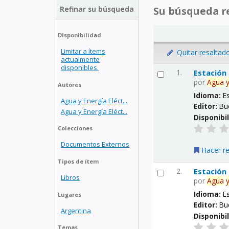
Refinar su búsqueda
Su búsqueda re
Disponibilidad
Limitar a ítems
Quitar resaltad
actualmente
disponibles.
1.
Estación
por
Agua
Autores
Idioma:
E
Agua y Energía Eléct...
Editor:
Bu
Agua y Energía Eléct...
Disponibi
Colecciones
Documentos Externos
Hacer r
Tipos de ítem
2.
Estación
Libros
por
Agua
Idioma:
E
Lugares
Editor:
Bu
Argentina
Disponibi
Temas