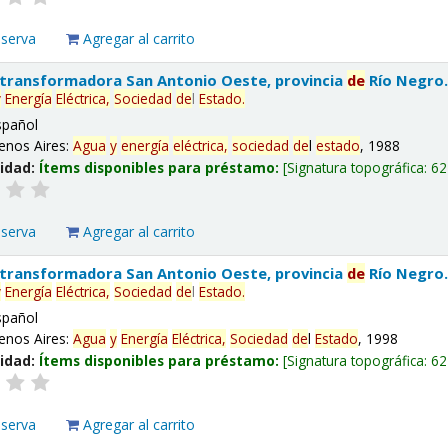
eserva
Agregar al carrito
 transformadora San Antonio Oeste, provincia
de
Río Negro
y
Energía
Eléctrica,
Sociedad
de
l
Estado
.
spañol
enos Aires:
Agua
y
energía
eléctrica,
sociedad
de
l
estado
, 1988
lidad:
Ítems disponibles para préstamo:
Signatura topográfica:
62
eserva
Agregar al carrito
 transformadora San Antonio Oeste, provincia
de
Río Negro
y
Energía
Eléctrica,
Sociedad
de
l
Estado
.
spañol
enos Aires:
Agua
y
Energía
Eléctrica,
Sociedad
de
l
Estado
, 1998
lidad:
Ítems disponibles para préstamo:
Signatura topográfica:
62
eserva
Agregar al carrito