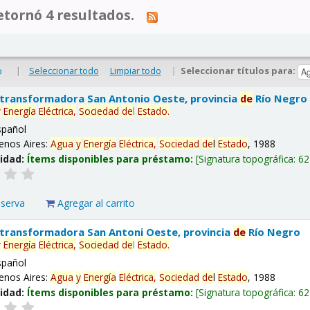
tornó 4 resultados.
|
Seleccionar todo
Limpiar todo
|
Seleccionar títulos para:
o
 transformadora San Antonio Oeste, provincia
de
Río Negro
y
Energía
Eléctrica,
Sociedad
de
l
Estado
.
spañol
enos Aires:
Agua
y
Energía
Eléctrica,
Sociedad
de
l
Estado
, 1988
lidad:
Ítems disponibles para préstamo:
Signatura topográfica:
62
eserva
Agregar al carrito
 transformadora San Antoni Oeste, provincia
de
Río Negro
y
Energía
Eléctrica,
Sociedad
de
l
Estado
.
spañol
enos Aires:
Agua
y
Energía
Eléctrica,
Sociedad
de
l
Estado
, 1988
lidad:
Ítems disponibles para préstamo:
Signatura topográfica:
62