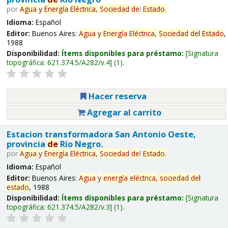
por
Agua
y
Energía
Eléctrica,
Sociedad
de
l
Estado
.
Idioma:
Español
Editor:
Buenos Aires:
Agua
y
Energía
Eléctrica,
Sociedad
de
l
Estado
,
1988
Disponibilidad:
Ítems disponibles para préstamo:
Signatura
topográfica:
621.374.5/A282/v.4
(1).
Hacer reserva
Agregar al carrito
Estacion transformadora San Antonio Oeste,
provincia
de
Río Negro.
por
Agua
y
Energía
Eléctrica,
Sociedad
de
l
Estado
.
Idioma:
Español
Editor:
Buenos Aires:
Agua
y
energía
eléctrica,
sociedad
de
l
estado
, 1988
Disponibilidad:
Ítems disponibles para préstamo:
Signatura
topográfica:
621.374.5/A282/v.3
(1).