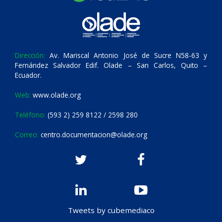
Dirección:
Av. Mariscal Antonio José de Sucre N58-63 y
Fernández Salvador Edif. Olade – San Carlos, Quito –
Ecuador.
Web:
www.olade.org
Teléfono:
(593 2) 259 8122 / 2598 280
Correo:
centro.documentacion@olade.org
Tweets by cubemediaco