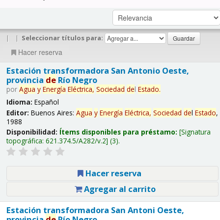
|
|
Seleccionar títulos para:
Hacer reserva
Estación transformadora San Antonio Oeste,
provincia
de
Río Negro
por
Agua
y
Energía
Eléctrica,
Sociedad
de
l
Estado
.
Idioma:
Español
Editor:
Buenos Aires:
Agua
y
Energía
Eléctrica,
Sociedad
de
l
Estado
,
1988
Disponibilidad:
Ítems disponibles para préstamo:
Signatura
topográfica:
621.374.5/A282/v.2
(3).
Hacer reserva
Agregar al carrito
Estación transformadora San Antoni Oeste,
provincia
de
Río Negro