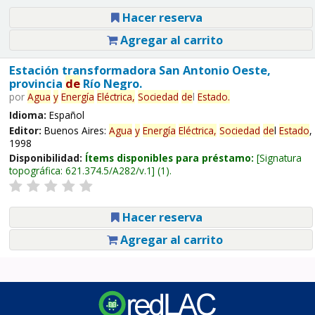
Hacer reserva
Agregar al carrito
Estación transformadora San Antonio Oeste,
provincia
de
Río Negro.
por
Agua
y
Energía
Eléctrica,
Sociedad
de
l
Estado
.
Idioma:
Español
Editor:
Buenos Aires:
Agua
y
Energía
Eléctrica,
Sociedad
de
l
Estado
,
1998
Disponibilidad:
Ítems disponibles para préstamo:
Signatura
topográfica:
621.374.5/A282/v.1
(1).
Hacer reserva
Agregar al carrito