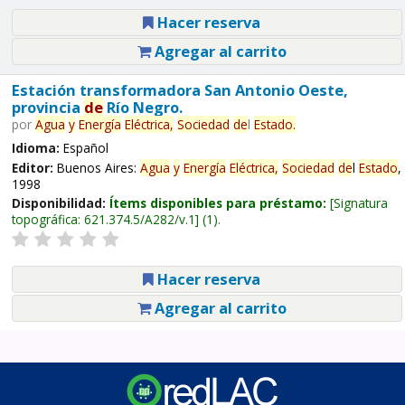
Hacer reserva
Agregar al carrito
Estación transformadora San Antonio Oeste,
provincia
de
Río Negro.
por
Agua
y
Energía
Eléctrica,
Sociedad
de
l
Estado
.
Idioma:
Español
Editor:
Buenos Aires:
Agua
y
Energía
Eléctrica,
Sociedad
de
l
Estado
,
1998
Disponibilidad:
Ítems disponibles para préstamo:
Signatura
topográfica:
621.374.5/A282/v.1
(1).
Hacer reserva
Agregar al carrito