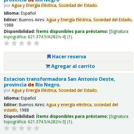
por
Agua
y
Energía
Eléctrica,
Sociedad
de
l
Estado
.
Idioma:
Español
Editor:
Buenos Aires:
Agua
y
Energía
Eléctrica,
Sociedad
de
l
Estado
,
1988
Disponibilidad:
Ítems disponibles para préstamo:
Signatura
topográfica:
621.374.5/A282/v.4
(1).
Hacer reserva
Agregar al carrito
Estacion transformadora San Antonio Oeste,
provincia
de
Río Negro.
por
Agua
y
Energía
Eléctrica,
Sociedad
de
l
Estado
.
Idioma:
Español
Editor:
Buenos Aires:
Agua
y
energía
eléctrica,
sociedad
de
l
estado
, 1988
Disponibilidad:
Ítems disponibles para préstamo:
Signatura
topográfica:
621.374.5/A282/v.3
(1).