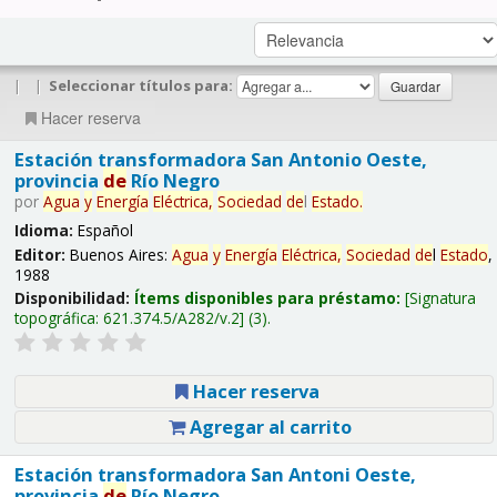
|
|
Seleccionar títulos para:
Hacer reserva
Estación transformadora San Antonio Oeste,
provincia
de
Río Negro
por
Agua
y
Energía
Eléctrica,
Sociedad
de
l
Estado
.
Idioma:
Español
Editor:
Buenos Aires:
Agua
y
Energía
Eléctrica,
Sociedad
de
l
Estado
,
1988
Disponibilidad:
Ítems disponibles para préstamo:
Signatura
topográfica:
621.374.5/A282/v.2
(3).
Hacer reserva
Agregar al carrito
Estación transformadora San Antoni Oeste,
provincia
de
Río Negro