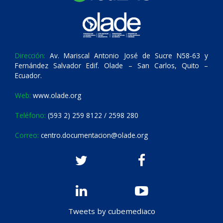
Dirección:
Av. Mariscal Antonio José de Sucre N58-63 y
Fernández Salvador Edif. Olade – San Carlos, Quito –
Ecuador.
Web:
www.olade.org
Teléfono:
(593 2) 259 8122 / 2598 280
Correo:
centro.documentacion@olade.org
Tweets by cubemediaco