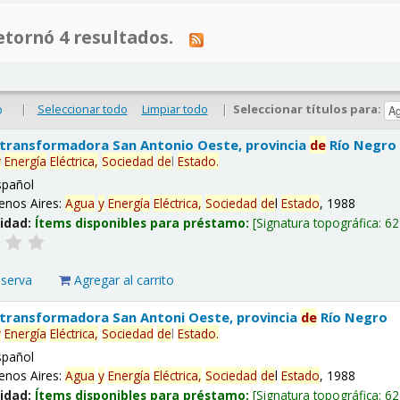
tornó 4 resultados.
|
Seleccionar todo
Limpiar todo
|
Seleccionar títulos para:
o
 transformadora San Antonio Oeste, provincia
de
Río Negro
y
Energía
Eléctrica,
Sociedad
de
l
Estado
.
spañol
enos Aires:
Agua
y
Energía
Eléctrica,
Sociedad
de
l
Estado
, 1988
lidad:
Ítems disponibles para préstamo:
Signatura topográfica:
62
eserva
Agregar al carrito
 transformadora San Antoni Oeste, provincia
de
Río Negro
y
Energía
Eléctrica,
Sociedad
de
l
Estado
.
spañol
enos Aires:
Agua
y
Energía
Eléctrica,
Sociedad
de
l
Estado
, 1988
lidad:
Ítems disponibles para préstamo:
Signatura topográfica:
62