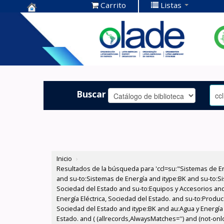
Carrito
Listas
Centro de
Documentación
OLADE -
Buscar
Inicio
›
Resultados de la búsqueda para 'ccl=su:"Sistemas de E
and su-to:Sistemas de Energía and itype:BK and su-to:Si
Sociedad del Estado and su-to:Equipos y Accesorios and
Energía Eléctrica, Sociedad del Estado. and su-to:Produc
Sociedad del Estado and itype:BK and au:Agua y Energía E
Estado. and ( (allrecords,AlwaysMatches='') and (not-onlo