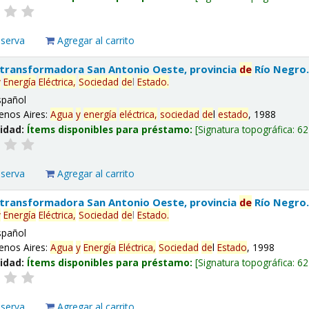
eserva
Agregar al carrito
 transformadora San Antonio Oeste, provincia
de
Río Negro
y
Energía
Eléctrica,
Sociedad
de
l
Estado
.
spañol
enos Aires:
Agua
y
energía
eléctrica,
sociedad
de
l
estado
, 1988
lidad:
Ítems disponibles para préstamo:
Signatura topográfica:
62
eserva
Agregar al carrito
 transformadora San Antonio Oeste, provincia
de
Río Negro
y
Energía
Eléctrica,
Sociedad
de
l
Estado
.
spañol
enos Aires:
Agua
y
Energía
Eléctrica,
Sociedad
de
l
Estado
, 1998
lidad:
Ítems disponibles para préstamo:
Signatura topográfica:
62
eserva
Agregar al carrito