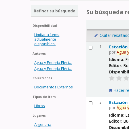
Refinar su búsqueda
Su búsqueda re
Disponibilidad
Limitar a ítems
Quitar resaltad
actualmente
disponibles.
1.
Estación
por
Agua
Autores
Idioma:
E
Agua y Energía Eléct...
Editor:
Bu
Agua y Energía Eléct...
Disponibi
Colecciones
Documentos Externos
Hacer r
Tipos de ítem
2.
Estación
Libros
por
Agua
Idioma:
E
Lugares
Editor:
Bu
Argentina
Disponibi