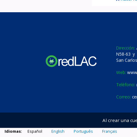
Dirección:
A
N58-63 y 
San Carlos
Web:
www.
Teléfono:
Correo:
ce
Al crear una cu
Idiomas:
Español
English
Português
Français