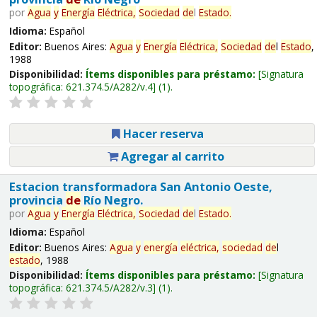
por
Agua
y
Energía
Eléctrica,
Sociedad
de
l
Estado
.
Idioma:
Español
Editor:
Buenos Aires:
Agua
y
Energía
Eléctrica,
Sociedad
de
l
Estado
,
1988
Disponibilidad:
Ítems disponibles para préstamo:
Signatura
topográfica:
621.374.5/A282/v.4
(1).
Hacer reserva
Agregar al carrito
Estacion transformadora San Antonio Oeste,
provincia
de
Río Negro.
por
Agua
y
Energía
Eléctrica,
Sociedad
de
l
Estado
.
Idioma:
Español
Editor:
Buenos Aires:
Agua
y
energía
eléctrica,
sociedad
de
l
estado
, 1988
Disponibilidad:
Ítems disponibles para préstamo:
Signatura
topográfica:
621.374.5/A282/v.3
(1).