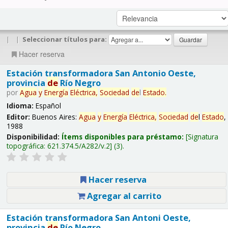
|
|
Seleccionar títulos para:
Hacer reserva
Estación transformadora San Antonio Oeste,
provincia
de
Río Negro
por
Agua
y
Energía
Eléctrica,
Sociedad
de
l
Estado
.
Idioma:
Español
Editor:
Buenos Aires:
Agua
y
Energía
Eléctrica,
Sociedad
de
l
Estado
,
1988
Disponibilidad:
Ítems disponibles para préstamo:
Signatura
topográfica:
621.374.5/A282/v.2
(3).
Hacer reserva
Agregar al carrito
Estación transformadora San Antoni Oeste,
provincia
de
Río Negro