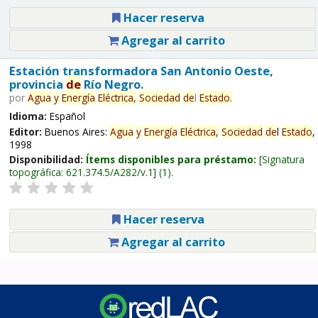
Hacer reserva
Agregar al carrito
Estación transformadora San Antonio Oeste,
provincia
de
Río Negro.
por
Agua
y
Energía
Eléctrica,
Sociedad
de
l
Estado
.
Idioma:
Español
Editor:
Buenos Aires:
Agua
y
Energía
Eléctrica,
Sociedad
de
l
Estado
,
1998
Disponibilidad:
Ítems disponibles para préstamo:
Signatura
topográfica:
621.374.5/A282/v.1
(1).
Hacer reserva
Agregar al carrito