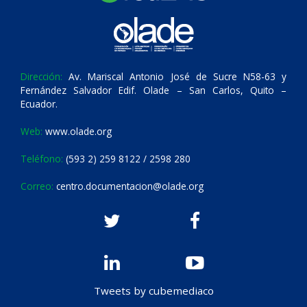
Dirección:
Av. Mariscal Antonio José de Sucre N58-63 y
Fernández Salvador Edif. Olade – San Carlos, Quito –
Ecuador.
Web:
www.olade.org
Teléfono:
(593 2) 259 8122 / 2598 280
Correo:
centro.documentacion@olade.org
Tweets by cubemediaco