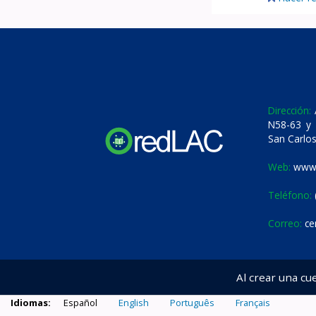
Dirección:
A
N58-63 y 
San Carlos
Web:
www.
Teléfono:
Correo:
ce
Al crear una cu
Idiomas:
Español
English
Português
Français