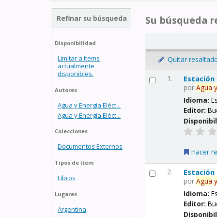
Refinar su búsqueda
Su búsqueda re
Disponibilidad
Limitar a ítems
Quitar resaltad
actualmente
disponibles.
1.
Estación
por
Agua
Autores
Idioma:
E
Agua y Energía Eléct...
Editor:
Bu
Agua y Energía Eléct...
Disponibi
Colecciones
Documentos Externos
Hacer r
Tipos de ítem
2.
Estación
Libros
por
Agua
Idioma:
E
Lugares
Editor:
Bu
Argentina
Disponibi