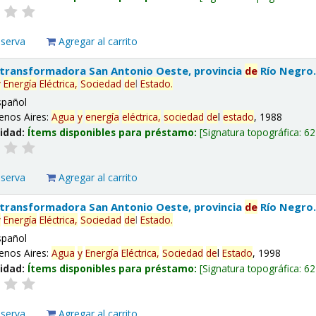
eserva
Agregar al carrito
 transformadora San Antonio Oeste, provincia
de
Río Negro
y
Energía
Eléctrica,
Sociedad
de
l
Estado
.
spañol
enos Aires:
Agua
y
energía
eléctrica,
sociedad
de
l
estado
, 1988
lidad:
Ítems disponibles para préstamo:
Signatura topográfica:
62
eserva
Agregar al carrito
 transformadora San Antonio Oeste, provincia
de
Río Negro
y
Energía
Eléctrica,
Sociedad
de
l
Estado
.
spañol
enos Aires:
Agua
y
Energía
Eléctrica,
Sociedad
de
l
Estado
, 1998
lidad:
Ítems disponibles para préstamo:
Signatura topográfica:
62
eserva
Agregar al carrito