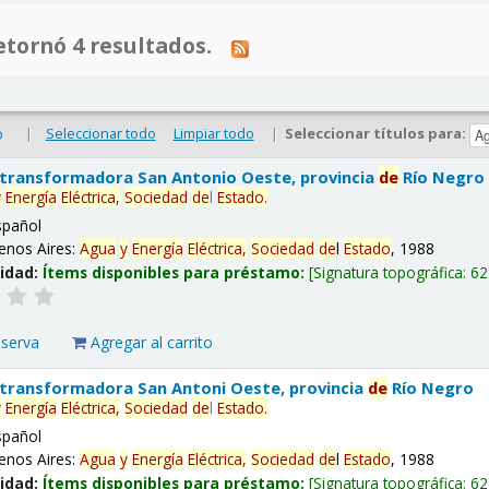
tornó 4 resultados.
|
Seleccionar todo
Limpiar todo
|
Seleccionar títulos para:
o
 transformadora San Antonio Oeste, provincia
de
Río Negro
y
Energía
Eléctrica,
Sociedad
de
l
Estado
.
spañol
enos Aires:
Agua
y
Energía
Eléctrica,
Sociedad
de
l
Estado
, 1988
lidad:
Ítems disponibles para préstamo:
Signatura topográfica:
62
eserva
Agregar al carrito
 transformadora San Antoni Oeste, provincia
de
Río Negro
y
Energía
Eléctrica,
Sociedad
de
l
Estado
.
spañol
enos Aires:
Agua
y
Energía
Eléctrica,
Sociedad
de
l
Estado
, 1988
lidad:
Ítems disponibles para préstamo:
Signatura topográfica:
62