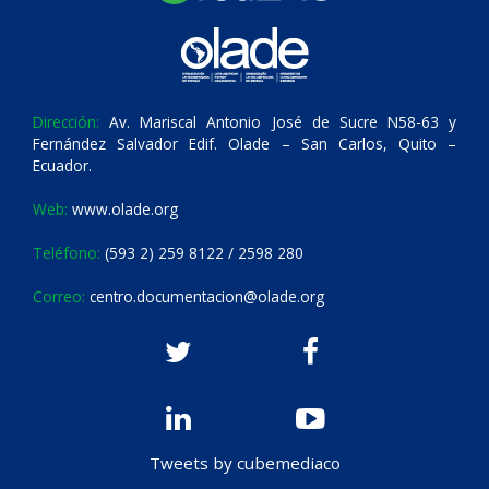
Dirección:
Av. Mariscal Antonio José de Sucre N58-63 y
Fernández Salvador Edif. Olade – San Carlos, Quito –
Ecuador.
Web:
www.olade.org
Teléfono:
(593 2) 259 8122 / 2598 280
Correo:
centro.documentacion@olade.org
Tweets by cubemediaco