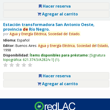
Hacer reserva
Agregar al carrito
Estación transformadora San Antonio Oeste,
provincia
de
Río Negro.
por
Agua
y
Energía
Eléctrica,
Sociedad
de
l
Estado
.
Idioma:
Español
Editor:
Buenos Aires:
Agua
y
Energía
Eléctrica,
Sociedad
de
l
Estado
,
1998
Disponibilidad:
Ítems disponibles para préstamo:
Signatura
topográfica:
621.374.5/A282/v.1
(1).
Hacer reserva
Agregar al carrito