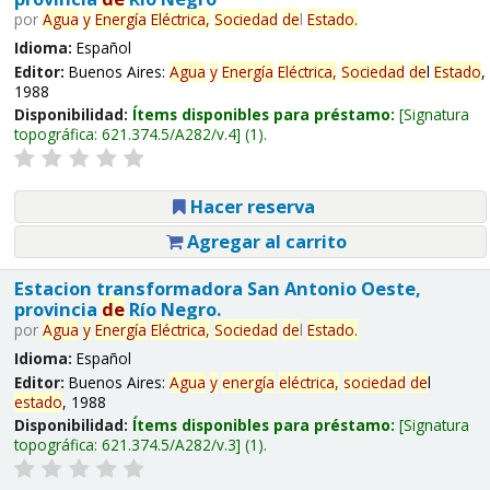
por
Agua
y
Energía
Eléctrica,
Sociedad
de
l
Estado
.
Idioma:
Español
Editor:
Buenos Aires:
Agua
y
Energía
Eléctrica,
Sociedad
de
l
Estado
,
1988
Disponibilidad:
Ítems disponibles para préstamo:
Signatura
topográfica:
621.374.5/A282/v.4
(1).
Hacer reserva
Agregar al carrito
Estacion transformadora San Antonio Oeste,
provincia
de
Río Negro.
por
Agua
y
Energía
Eléctrica,
Sociedad
de
l
Estado
.
Idioma:
Español
Editor:
Buenos Aires:
Agua
y
energía
eléctrica,
sociedad
de
l
estado
, 1988
Disponibilidad:
Ítems disponibles para préstamo:
Signatura
topográfica:
621.374.5/A282/v.3
(1).