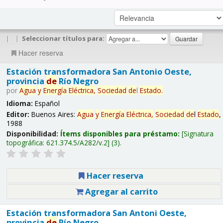
|
|
Seleccionar títulos para:
Hacer reserva
Estación transformadora San Antonio Oeste,
provincia
de
Río Negro
por
Agua
y
Energía
Eléctrica,
Sociedad
de
l
Estado
.
Idioma:
Español
Editor:
Buenos Aires:
Agua
y
Energía
Eléctrica,
Sociedad
de
l
Estado
,
1988
Disponibilidad:
Ítems disponibles para préstamo:
Signatura
topográfica:
621.374.5/A282/v.2
(3).
Hacer reserva
Agregar al carrito
Estación transformadora San Antoni Oeste,
provincia
de
Río Negro