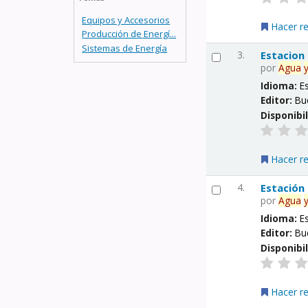
Equipos y Accesorios
Hacer r
Producción de Energí...
Sistemas de Energía
3.
Estacion
por
Agua
Idioma:
E
Editor:
Bu
Disponibi
Hacer r
4.
Estación
por
Agua
Idioma:
E
Editor:
Bu
Disponibi
Hacer r