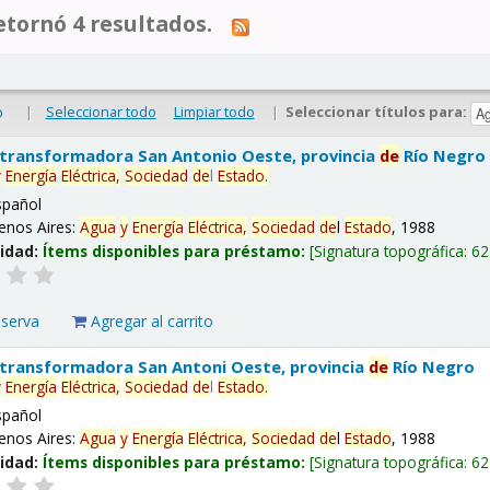
tornó 4 resultados.
|
Seleccionar todo
Limpiar todo
|
Seleccionar títulos para:
o
 transformadora San Antonio Oeste, provincia
de
Río Negro
y
Energía
Eléctrica,
Sociedad
de
l
Estado
.
spañol
enos Aires:
Agua
y
Energía
Eléctrica,
Sociedad
de
l
Estado
, 1988
lidad:
Ítems disponibles para préstamo:
Signatura topográfica:
62
eserva
Agregar al carrito
 transformadora San Antoni Oeste, provincia
de
Río Negro
y
Energía
Eléctrica,
Sociedad
de
l
Estado
.
spañol
enos Aires:
Agua
y
Energía
Eléctrica,
Sociedad
de
l
Estado
, 1988
lidad:
Ítems disponibles para préstamo:
Signatura topográfica:
62