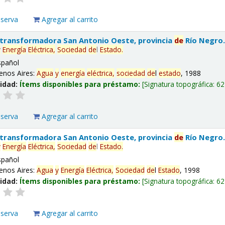
eserva
Agregar al carrito
 transformadora San Antonio Oeste, provincia
de
Río Negro
y
Energía
Eléctrica,
Sociedad
de
l
Estado
.
spañol
enos Aires:
Agua
y
energía
eléctrica,
sociedad
de
l
estado
, 1988
lidad:
Ítems disponibles para préstamo:
Signatura topográfica:
62
eserva
Agregar al carrito
 transformadora San Antonio Oeste, provincia
de
Río Negro
y
Energía
Eléctrica,
Sociedad
de
l
Estado
.
spañol
enos Aires:
Agua
y
Energía
Eléctrica,
Sociedad
de
l
Estado
, 1998
lidad:
Ítems disponibles para préstamo:
Signatura topográfica:
62
eserva
Agregar al carrito