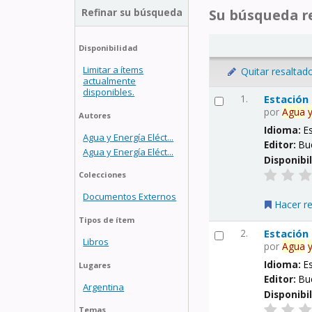
Refinar su búsqueda
Su búsqueda re
Disponibilidad
Limitar a ítems
Quitar resaltad
actualmente
disponibles.
1.
Estación
por
Agua
Autores
Idioma:
E
Agua y Energía Eléct...
Editor:
Bu
Agua y Energía Eléct...
Disponibi
Colecciones
Documentos Externos
Hacer r
Tipos de ítem
2.
Estación
Libros
por
Agua
Idioma:
E
Lugares
Editor:
Bu
Argentina
Disponibi
Temas