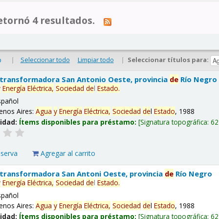
tornó 4 resultados.
|
Seleccionar todo
Limpiar todo
|
Seleccionar títulos para:
o
 transformadora San Antonio Oeste, provincia
de
Río Negro
y
Energía
Eléctrica,
Sociedad
de
l
Estado
.
spañol
enos Aires:
Agua
y
Energía
Eléctrica,
Sociedad
de
l
Estado
, 1988
lidad:
Ítems disponibles para préstamo:
Signatura topográfica:
62
eserva
Agregar al carrito
 transformadora San Antoni Oeste, provincia
de
Río Negro
y
Energía
Eléctrica,
Sociedad
de
l
Estado
.
spañol
enos Aires:
Agua
y
Energía
Eléctrica,
Sociedad
de
l
Estado
, 1988
lidad:
Ítems disponibles para préstamo:
Signatura topográfica:
62