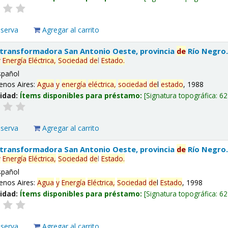
eserva
Agregar al carrito
 transformadora San Antonio Oeste, provincia
de
Río Negro
y
Energía
Eléctrica,
Sociedad
de
l
Estado
.
spañol
enos Aires:
Agua
y
energía
eléctrica,
sociedad
de
l
estado
, 1988
lidad:
Ítems disponibles para préstamo:
Signatura topográfica:
62
eserva
Agregar al carrito
 transformadora San Antonio Oeste, provincia
de
Río Negro
y
Energía
Eléctrica,
Sociedad
de
l
Estado
.
spañol
enos Aires:
Agua
y
Energía
Eléctrica,
Sociedad
de
l
Estado
, 1998
lidad:
Ítems disponibles para préstamo:
Signatura topográfica:
62
eserva
Agregar al carrito