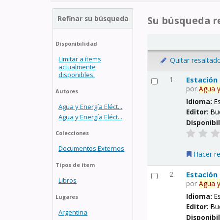
Refinar su búsqueda
Su búsqueda re
Disponibilidad
Limitar a ítems
Quitar resaltad
actualmente
disponibles.
1.
Estación
por
Agua
Autores
Idioma:
E
Agua y Energía Eléct...
Editor:
Bu
Agua y Energía Eléct...
Disponibi
Colecciones
Documentos Externos
Hacer r
Tipos de ítem
2.
Estación
Libros
por
Agua
Idioma:
E
Lugares
Editor:
Bu
Argentina
Disponibi