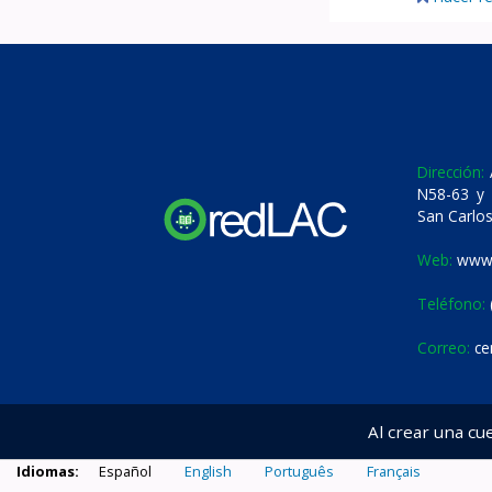
Dirección:
A
N58-63 y 
San Carlos
Web:
www.
Teléfono:
Correo:
ce
Al crear una cu
Idiomas:
Español
English
Português
Français