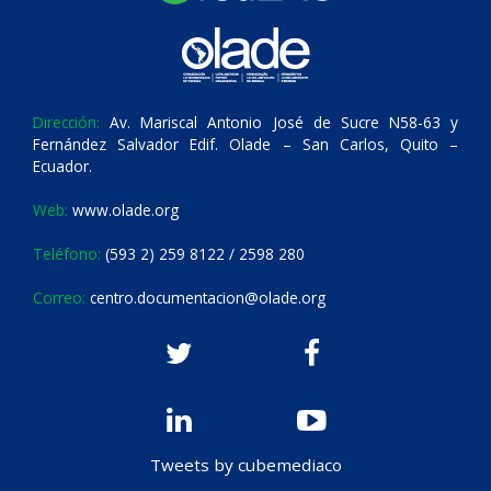
Dirección:
Av. Mariscal Antonio José de Sucre N58-63 y
Fernández Salvador Edif. Olade – San Carlos, Quito –
Ecuador.
Web:
www.olade.org
Teléfono:
(593 2) 259 8122 / 2598 280
Correo:
centro.documentacion@olade.org
Tweets by cubemediaco