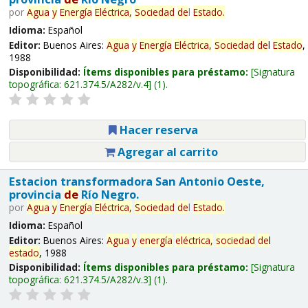
por
Agua
y
Energía
Eléctrica,
Sociedad
de
l
Estado
.
Idioma:
Español
Editor:
Buenos Aires:
Agua
y
Energía
Eléctrica,
Sociedad
de
l
Estado
,
1988
Disponibilidad:
Ítems disponibles para préstamo:
Signatura
topográfica:
621.374.5/A282/v.4
(1).
Hacer reserva
Agregar al carrito
Estacion transformadora San Antonio Oeste,
provincia
de
Río Negro.
por
Agua
y
Energía
Eléctrica,
Sociedad
de
l
Estado
.
Idioma:
Español
Editor:
Buenos Aires:
Agua
y
energía
eléctrica,
sociedad
de
l
estado
, 1988
Disponibilidad:
Ítems disponibles para préstamo:
Signatura
topográfica:
621.374.5/A282/v.3
(1).