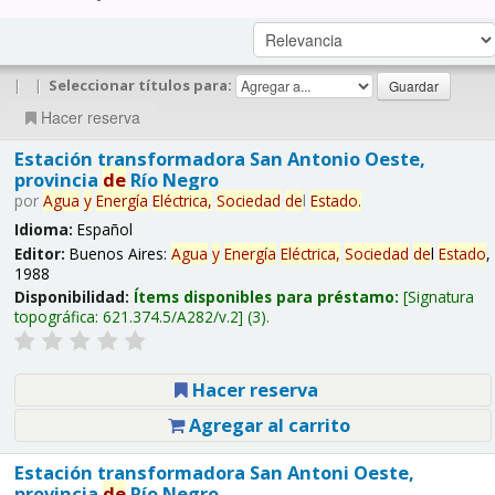
|
|
Seleccionar títulos para:
Hacer reserva
Estación transformadora San Antonio Oeste,
provincia
de
Río Negro
por
Agua
y
Energía
Eléctrica,
Sociedad
de
l
Estado
.
Idioma:
Español
Editor:
Buenos Aires:
Agua
y
Energía
Eléctrica,
Sociedad
de
l
Estado
,
1988
Disponibilidad:
Ítems disponibles para préstamo:
Signatura
topográfica:
621.374.5/A282/v.2
(3).
Hacer reserva
Agregar al carrito
Estación transformadora San Antoni Oeste,
provincia
de
Río Negro