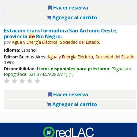
Hacer reserva
Agregar al carrito
Estación transformadora San Antonio Oeste,
provincia
de
Río Negro.
por
Agua
y
Energía
Eléctrica,
Sociedad
de
l
Estado
.
Idioma:
Español
Editor:
Buenos Aires:
Agua
y
Energía
Eléctrica,
Sociedad
de
l
Estado
,
1998
Disponibilidad:
Ítems disponibles para préstamo:
Signatura
topográfica:
621.374.5/A282/v.1
(1).
Hacer reserva
Agregar al carrito