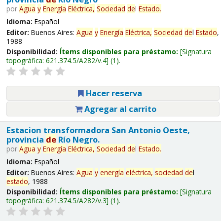
por
Agua
y
Energía
Eléctrica,
Sociedad
de
l
Estado
.
Idioma:
Español
Editor:
Buenos Aires:
Agua
y
Energía
Eléctrica,
Sociedad
de
l
Estado
,
1988
Disponibilidad:
Ítems disponibles para préstamo:
Signatura
topográfica:
621.374.5/A282/v.4
(1).
Hacer reserva
Agregar al carrito
Estacion transformadora San Antonio Oeste,
provincia
de
Río Negro.
por
Agua
y
Energía
Eléctrica,
Sociedad
de
l
Estado
.
Idioma:
Español
Editor:
Buenos Aires:
Agua
y
energía
eléctrica,
sociedad
de
l
estado
, 1988
Disponibilidad:
Ítems disponibles para préstamo:
Signatura
topográfica:
621.374.5/A282/v.3
(1).