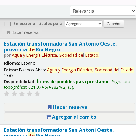
|
|
Seleccionar títulos para:
Hacer reserva
Estación transformadora San Antonio Oeste,
provincia
de
Río Negro
por
Agua
y
Energía
Eléctrica,
Sociedad
de
l
Estado
.
Idioma:
Español
Editor:
Buenos Aires:
Agua
y
Energía
Eléctrica,
Sociedad
de
l
Estado
,
1988
Disponibilidad:
Ítems disponibles para préstamo:
Signatura
topográfica:
621.374.5/A282/v.2
(3).
Hacer reserva
Agregar al carrito
Estación transformadora San Antoni Oeste,
provincia
de
Río Negro