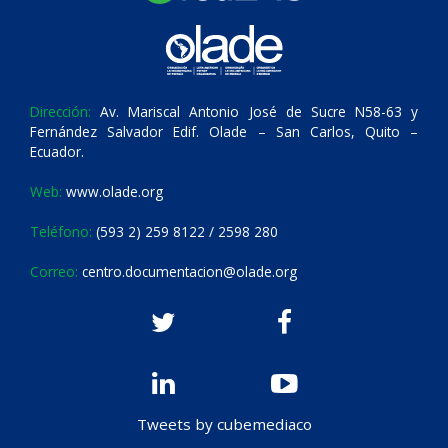
Dirección:
Av. Mariscal Antonio José de Sucre N58-63 y
Fernández Salvador Edif. Olade – San Carlos, Quito –
Ecuador.
Web:
www.olade.org
Teléfono:
(593 2) 259 8122 / 2598 280
Correo:
centro.documentacion@olade.org
Tweets by cubemediaco