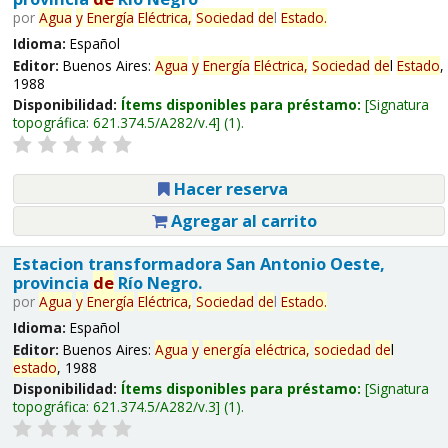
por
Agua
y
Energía
Eléctrica,
Sociedad
de
l
Estado
.
Idioma:
Español
Editor:
Buenos Aires:
Agua
y
Energía
Eléctrica,
Sociedad
de
l
Estado
,
1988
Disponibilidad:
Ítems disponibles para préstamo:
Signatura
topográfica:
621.374.5/A282/v.4
(1).
Hacer reserva
Agregar al carrito
Estacion transformadora San Antonio Oeste,
provincia
de
Río Negro.
por
Agua
y
Energía
Eléctrica,
Sociedad
de
l
Estado
.
Idioma:
Español
Editor:
Buenos Aires:
Agua
y
energía
eléctrica,
sociedad
de
l
estado
, 1988
Disponibilidad:
Ítems disponibles para préstamo:
Signatura
topográfica:
621.374.5/A282/v.3
(1).