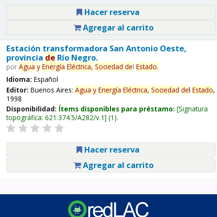
Hacer reserva
Agregar al carrito
Estación transformadora San Antonio Oeste,
provincia
de
Río Negro.
por
Agua
y
Energía
Eléctrica,
Sociedad
de
l
Estado
.
Idioma:
Español
Editor:
Buenos Aires:
Agua
y
Energía
Eléctrica,
Sociedad
de
l
Estado
,
1998
Disponibilidad:
Ítems disponibles para préstamo:
Signatura
topográfica:
621.374.5/A282/v.1
(1).
Hacer reserva
Agregar al carrito