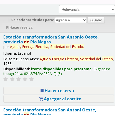
|
|
Seleccionar títulos para:
Hacer reserva
Estación transformadora San Antonio Oeste,
provincia
de
Río Negro
por
Agua
y
Energía
Eléctrica,
Sociedad
de
l
Estado
.
Idioma:
Español
Editor:
Buenos Aires:
Agua
y
Energía
Eléctrica,
Sociedad
de
l
Estado
,
1988
Disponibilidad:
Ítems disponibles para préstamo:
Signatura
topográfica:
621.374.5/A282/v.2
(3).
Hacer reserva
Agregar al carrito
Estación transformadora San Antoni Oeste,
provincia
de
Río Negro