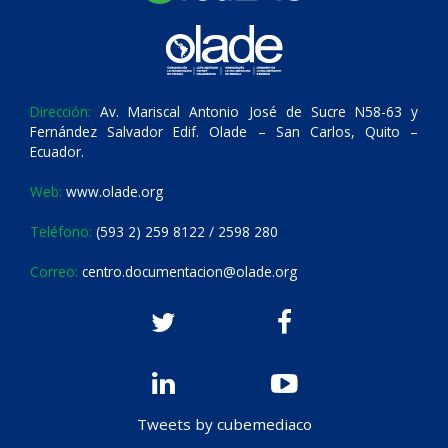
Dirección:
Av. Mariscal Antonio José de Sucre N58-63 y
Fernández Salvador Edif. Olade – San Carlos, Quito –
Ecuador.
Web:
www.olade.org
Teléfono:
(593 2) 259 8122 / 2598 280
Correo:
centro.documentacion@olade.org
Tweets by cubemediaco