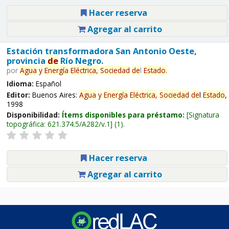
Hacer reserva
Agregar al carrito
Estación transformadora San Antonio Oeste,
provincia
de
Río Negro.
por
Agua
y
Energía
Eléctrica,
Sociedad
de
l
Estado
.
Idioma:
Español
Editor:
Buenos Aires:
Agua
y
Energía
Eléctrica,
Sociedad
de
l
Estado
,
1998
Disponibilidad:
Ítems disponibles para préstamo:
Signatura
topográfica:
621.374.5/A282/v.1
(1).
Hacer reserva
Agregar al carrito