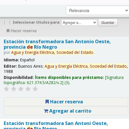
|
|
Seleccionar títulos para:
Hacer reserva
Estación transformadora San Antonio Oeste,
provincia
de
Río Negro
por
Agua
y
Energía
Eléctrica,
Sociedad
de
l
Estado
.
Idioma:
Español
Editor:
Buenos Aires:
Agua
y
Energía
Eléctrica,
Sociedad
de
l
Estado
,
1988
Disponibilidad:
Ítems disponibles para préstamo:
Signatura
topográfica:
621.374.5/A282/v.2
(3).
Hacer reserva
Agregar al carrito
Estación transformadora San Antoni Oeste,
provincia
de
Río Negro