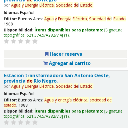
por
Agua
y
Energía
Eléctrica,
Sociedad
de
l
Estado
.
Idioma:
Español
Editor:
Buenos Aires:
Agua
y
Energía
Eléctrica,
Sociedad
de
l
Estado
,
1988
Disponibilidad:
Ítems disponibles para préstamo:
Signatura
topográfica:
621.374.5/A282/v.4
(1).
Hacer reserva
Agregar al carrito
Estacion transformadora San Antonio Oeste,
provincia
de
Río Negro.
por
Agua
y
Energía
Eléctrica,
Sociedad
de
l
Estado
.
Idioma:
Español
Editor:
Buenos Aires:
Agua
y
energía
eléctrica,
sociedad
de
l
estado
, 1988
Disponibilidad:
Ítems disponibles para préstamo:
Signatura
topográfica:
621.374.5/A282/v.3
(1).