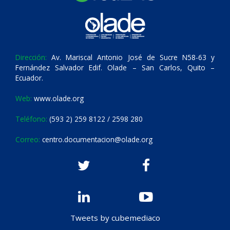
Dirección:
Av. Mariscal Antonio José de Sucre N58-63 y
Fernández Salvador Edif. Olade – San Carlos, Quito –
Ecuador.
Web:
www.olade.org
Teléfono:
(593 2) 259 8122 / 2598 280
Correo:
centro.documentacion@olade.org
Tweets by cubemediaco