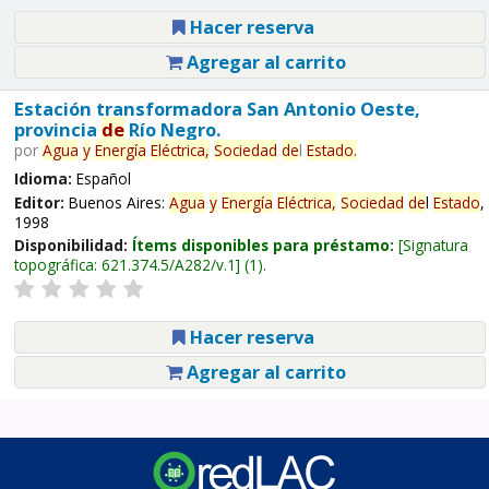
Hacer reserva
Agregar al carrito
Estación transformadora San Antonio Oeste,
provincia
de
Río Negro.
por
Agua
y
Energía
Eléctrica,
Sociedad
de
l
Estado
.
Idioma:
Español
Editor:
Buenos Aires:
Agua
y
Energía
Eléctrica,
Sociedad
de
l
Estado
,
1998
Disponibilidad:
Ítems disponibles para préstamo:
Signatura
topográfica:
621.374.5/A282/v.1
(1).
Hacer reserva
Agregar al carrito