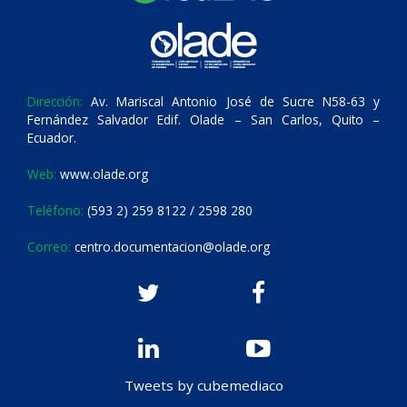
Dirección:
Av. Mariscal Antonio José de Sucre N58-63 y
Fernández Salvador Edif. Olade – San Carlos, Quito –
Ecuador.
Web:
www.olade.org
Teléfono:
(593 2) 259 8122 / 2598 280
Correo:
centro.documentacion@olade.org
Tweets by cubemediaco