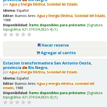
por
Agua
y
Energía
Eléctrica,
Sociedad
de
l
Estado
.
Idioma:
Español
Editor:
Buenos Aires:
Agua
y
Energía
Eléctrica,
Sociedad
de
l
Estado
,
1988
Disponibilidad:
Ítems disponibles para préstamo:
Signatura
topográfica:
621.374.5/A282/v.4
(1).
Hacer reserva
Agregar al carrito
Estacion transformadora San Antonio Oeste,
provincia
de
Río Negro.
por
Agua
y
Energía
Eléctrica,
Sociedad
de
l
Estado
.
Idioma:
Español
Editor:
Buenos Aires:
Agua
y
energía
eléctrica,
sociedad
de
l
estado
, 1988
Disponibilidad:
Ítems disponibles para préstamo:
Signatura
topográfica:
621.374.5/A282/v.3
(1).