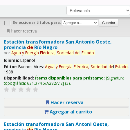
|
|
Seleccionar títulos para:
Hacer reserva
Estación transformadora San Antonio Oeste,
provincia
de
Río Negro
por
Agua
y
Energía
Eléctrica,
Sociedad
de
l
Estado
.
Idioma:
Español
Editor:
Buenos Aires:
Agua
y
Energía
Eléctrica,
Sociedad
de
l
Estado
,
1988
Disponibilidad:
Ítems disponibles para préstamo:
Signatura
topográfica:
621.374.5/A282/v.2
(3).
Hacer reserva
Agregar al carrito
Estación transformadora San Antoni Oeste,
provincia
de
Río Negro