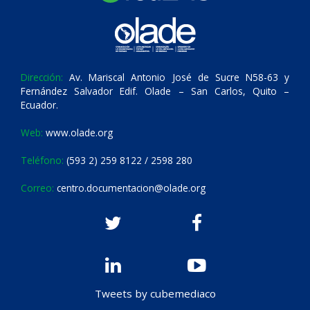
Dirección:
Av. Mariscal Antonio José de Sucre N58-63 y
Fernández Salvador Edif. Olade – San Carlos, Quito –
Ecuador.
Web:
www.olade.org
Teléfono:
(593 2) 259 8122 / 2598 280
Correo:
centro.documentacion@olade.org
Tweets by cubemediaco