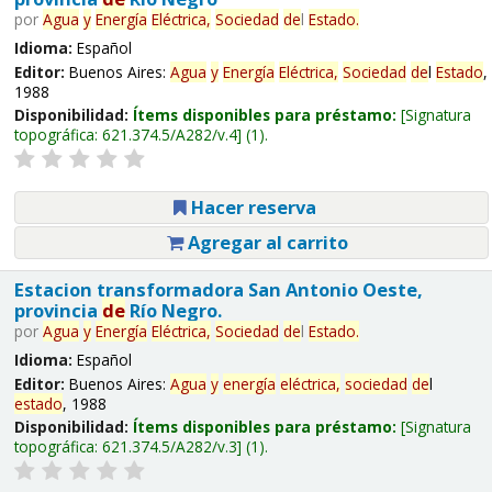
por
Agua
y
Energía
Eléctrica,
Sociedad
de
l
Estado
.
Idioma:
Español
Editor:
Buenos Aires:
Agua
y
Energía
Eléctrica,
Sociedad
de
l
Estado
,
1988
Disponibilidad:
Ítems disponibles para préstamo:
Signatura
topográfica:
621.374.5/A282/v.4
(1).
Hacer reserva
Agregar al carrito
Estacion transformadora San Antonio Oeste,
provincia
de
Río Negro.
por
Agua
y
Energía
Eléctrica,
Sociedad
de
l
Estado
.
Idioma:
Español
Editor:
Buenos Aires:
Agua
y
energía
eléctrica,
sociedad
de
l
estado
, 1988
Disponibilidad:
Ítems disponibles para préstamo:
Signatura
topográfica:
621.374.5/A282/v.3
(1).