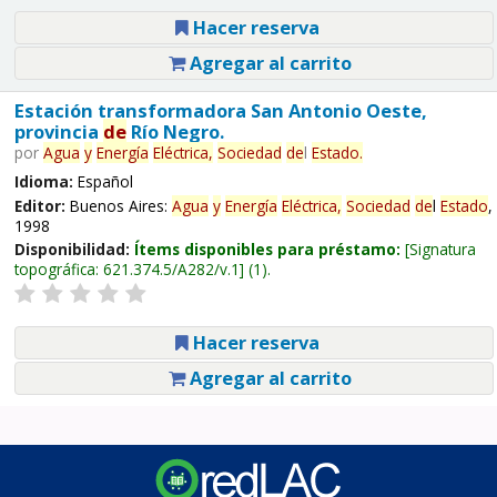
Hacer reserva
Agregar al carrito
Estación transformadora San Antonio Oeste,
provincia
de
Río Negro.
por
Agua
y
Energía
Eléctrica,
Sociedad
de
l
Estado
.
Idioma:
Español
Editor:
Buenos Aires:
Agua
y
Energía
Eléctrica,
Sociedad
de
l
Estado
,
1998
Disponibilidad:
Ítems disponibles para préstamo:
Signatura
topográfica:
621.374.5/A282/v.1
(1).
Hacer reserva
Agregar al carrito