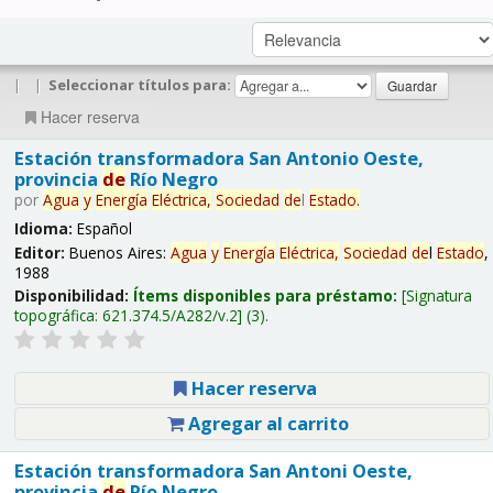
|
|
Seleccionar títulos para:
Hacer reserva
Estación transformadora San Antonio Oeste,
provincia
de
Río Negro
por
Agua
y
Energía
Eléctrica,
Sociedad
de
l
Estado
.
Idioma:
Español
Editor:
Buenos Aires:
Agua
y
Energía
Eléctrica,
Sociedad
de
l
Estado
,
1988
Disponibilidad:
Ítems disponibles para préstamo:
Signatura
topográfica:
621.374.5/A282/v.2
(3).
Hacer reserva
Agregar al carrito
Estación transformadora San Antoni Oeste,
provincia
de
Río Negro