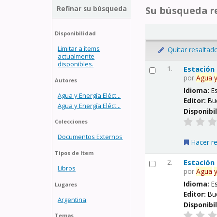
Refinar su búsqueda
Su búsqueda re
Disponibilidad
Limitar a ítems
Quitar resaltad
actualmente
disponibles.
1.
Estación
por
Agua
Autores
Idioma:
E
Agua y Energía Eléct...
Editor:
Bu
Agua y Energía Eléct...
Disponibi
Colecciones
Documentos Externos
Hacer r
Tipos de ítem
2.
Estación
Libros
por
Agua
Idioma:
E
Lugares
Editor:
Bu
Argentina
Disponibi
Temas