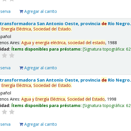
eserva
Agregar al carrito
 transformadora San Antonio Oeste, provincia
de
Río Negro
y
Energía
Eléctrica,
Sociedad
de
l
Estado
.
spañol
enos Aires:
Agua
y
energía
eléctrica,
sociedad
de
l
estado
, 1988
lidad:
Ítems disponibles para préstamo:
Signatura topográfica:
62
eserva
Agregar al carrito
 transformadora San Antonio Oeste, provincia
de
Río Negro
y
Energía
Eléctrica,
Sociedad
de
l
Estado
.
spañol
enos Aires:
Agua
y
Energía
Eléctrica,
Sociedad
de
l
Estado
, 1998
lidad:
Ítems disponibles para préstamo:
Signatura topográfica:
62
eserva
Agregar al carrito