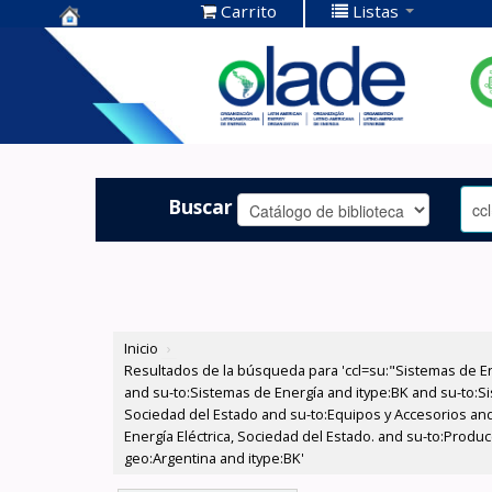
Carrito
Listas
Centro de
Documentación
OLADE -
Buscar
Inicio
›
Resultados de la búsqueda para 'ccl=su:"Sistemas de E
and su-to:Sistemas de Energía and itype:BK and su-to:Si
Sociedad del Estado and su-to:Equipos y Accesorios and
Energía Eléctrica, Sociedad del Estado. and su-to:Produc
geo:Argentina and itype:BK'