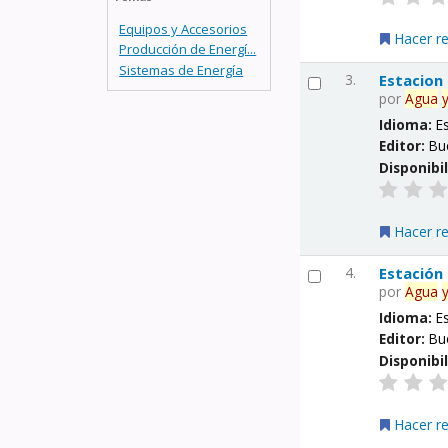
Equipos y Accesorios
Hacer r
Producción de Energí...
Sistemas de Energía
3.
Estacion
por
Agua
Idioma:
E
Editor:
Bu
Disponibi
Hacer r
4.
Estación
por
Agua
Idioma:
E
Editor:
Bu
Disponibi
Hacer r