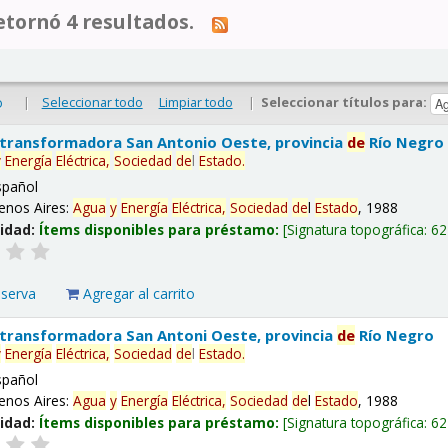
tornó 4 resultados.
|
Seleccionar todo
Limpiar todo
|
Seleccionar títulos para:
o
 transformadora San Antonio Oeste, provincia
de
Río Negro
y
Energía
Eléctrica,
Sociedad
de
l
Estado
.
spañol
enos Aires:
Agua
y
Energía
Eléctrica,
Sociedad
de
l
Estado
, 1988
lidad:
Ítems disponibles para préstamo:
Signatura topográfica:
62
eserva
Agregar al carrito
 transformadora San Antoni Oeste, provincia
de
Río Negro
y
Energía
Eléctrica,
Sociedad
de
l
Estado
.
spañol
enos Aires:
Agua
y
Energía
Eléctrica,
Sociedad
de
l
Estado
, 1988
lidad:
Ítems disponibles para préstamo:
Signatura topográfica:
62