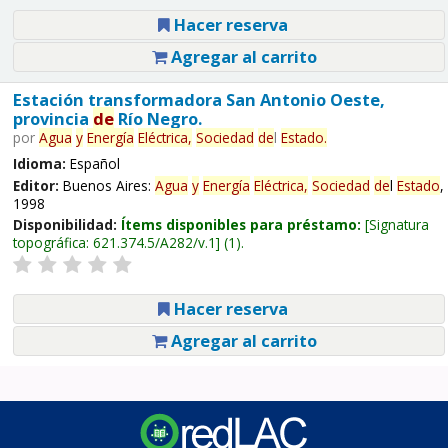
Hacer reserva
Agregar al carrito
Estación transformadora San Antonio Oeste,
provincia
de
Río Negro.
por
Agua
y
Energía
Eléctrica,
Sociedad
de
l
Estado
.
Idioma:
Español
Editor:
Buenos Aires:
Agua
y
Energía
Eléctrica,
Sociedad
de
l
Estado
,
1998
Disponibilidad:
Ítems disponibles para préstamo:
Signatura
topográfica:
621.374.5/A282/v.1
(1).
Hacer reserva
Agregar al carrito