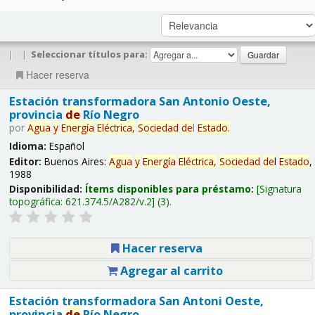
|
|
Seleccionar títulos para:
Hacer reserva
Estación transformadora San Antonio Oeste,
provincia
de
Río Negro
por
Agua
y
Energía
Eléctrica,
Sociedad
de
l
Estado
.
Idioma:
Español
Editor:
Buenos Aires:
Agua
y
Energía
Eléctrica,
Sociedad
de
l
Estado
,
1988
Disponibilidad:
Ítems disponibles para préstamo:
Signatura
topográfica:
621.374.5/A282/v.2
(3).
Hacer reserva
Agregar al carrito
Estación transformadora San Antoni Oeste,
provincia
de
Río Negro