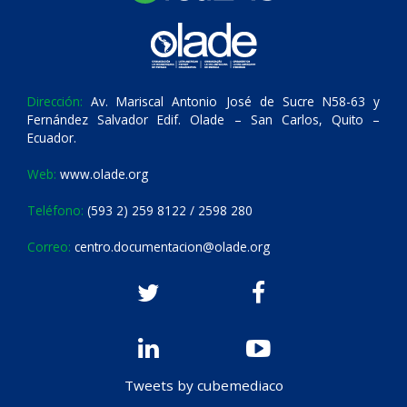
Dirección:
Av. Mariscal Antonio José de Sucre N58-63 y
Fernández Salvador Edif. Olade – San Carlos, Quito –
Ecuador.
Web:
www.olade.org
Teléfono:
(593 2) 259 8122 / 2598 280
Correo:
centro.documentacion@olade.org
Tweets by cubemediaco