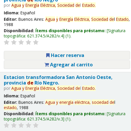
por
Agua
y
Energía
Eléctrica,
Sociedad
de
l
Estado
.
Idioma:
Español
Editor:
Buenos Aires:
Agua
y
Energía
Eléctrica,
Sociedad
de
l
Estado
,
1988
Disponibilidad:
Ítems disponibles para préstamo:
Signatura
topográfica:
621.374.5/A282/v.4
(1).
Hacer reserva
Agregar al carrito
Estacion transformadora San Antonio Oeste,
provincia
de
Río Negro.
por
Agua
y
Energía
Eléctrica,
Sociedad
de
l
Estado
.
Idioma:
Español
Editor:
Buenos Aires:
Agua
y
energía
eléctrica,
sociedad
de
l
estado
, 1988
Disponibilidad:
Ítems disponibles para préstamo:
Signatura
topográfica:
621.374.5/A282/v.3
(1).