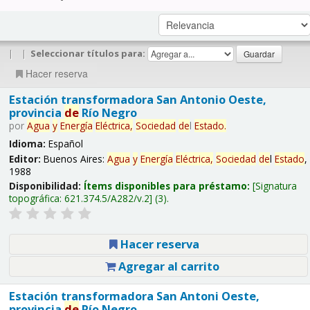
|
|
Seleccionar títulos para:
Hacer reserva
Estación transformadora San Antonio Oeste,
provincia
de
Río Negro
por
Agua
y
Energía
Eléctrica,
Sociedad
de
l
Estado
.
Idioma:
Español
Editor:
Buenos Aires:
Agua
y
Energía
Eléctrica,
Sociedad
de
l
Estado
,
1988
Disponibilidad:
Ítems disponibles para préstamo:
Signatura
topográfica:
621.374.5/A282/v.2
(3).
Hacer reserva
Agregar al carrito
Estación transformadora San Antoni Oeste,
provincia
de
Río Negro