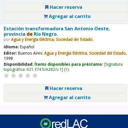
Hacer reserva
Agregar al carrito
Estación transformadora San Antonio Oeste,
provincia
de
Río Negro.
por
Agua
y
Energía
Eléctrica,
Sociedad
de
l
Estado
.
Idioma:
Español
Editor:
Buenos Aires:
Agua
y
Energía
Eléctrica,
Sociedad
de
l
Estado
,
1998
Disponibilidad:
Ítems disponibles para préstamo:
Signatura
topográfica:
621.374.5/A282/v.1
(1).
Hacer reserva
Agregar al carrito