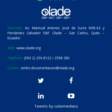
Dirección:
Av. Mariscal Antonio José de Sucre N58-63 y
Fernández Salvador Edif. Olade – San Carlos, Quito –
Ecuador.
Web:
www.olade.org
Teléfono:
(593 2) 259 8122 / 2598 280
Correo:
centro.documentacion@olade.org
Tweets by cubemediaco