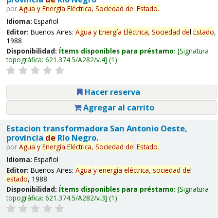
por
Agua
y
Energía
Eléctrica,
Sociedad
de
l
Estado
.
Idioma:
Español
Editor:
Buenos Aires:
Agua
y
Energía
Eléctrica,
Sociedad
de
l
Estado
,
1988
Disponibilidad:
Ítems disponibles para préstamo:
Signatura
topográfica:
621.374.5/A282/v.4
(1).
Hacer reserva
Agregar al carrito
Estacion transformadora San Antonio Oeste,
provincia
de
Río Negro.
por
Agua
y
Energía
Eléctrica,
Sociedad
de
l
Estado
.
Idioma:
Español
Editor:
Buenos Aires:
Agua
y
energía
eléctrica,
sociedad
de
l
estado
, 1988
Disponibilidad:
Ítems disponibles para préstamo:
Signatura
topográfica:
621.374.5/A282/v.3
(1).