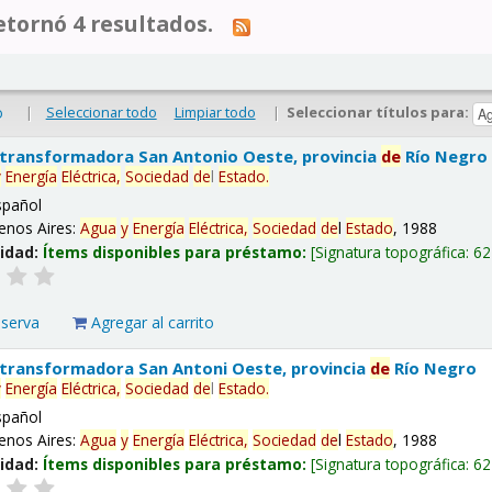
tornó 4 resultados.
|
Seleccionar todo
Limpiar todo
|
Seleccionar títulos para:
o
 transformadora San Antonio Oeste, provincia
de
Río Negro
y
Energía
Eléctrica,
Sociedad
de
l
Estado
.
spañol
enos Aires:
Agua
y
Energía
Eléctrica,
Sociedad
de
l
Estado
, 1988
lidad:
Ítems disponibles para préstamo:
Signatura topográfica:
62
eserva
Agregar al carrito
 transformadora San Antoni Oeste, provincia
de
Río Negro
y
Energía
Eléctrica,
Sociedad
de
l
Estado
.
spañol
enos Aires:
Agua
y
Energía
Eléctrica,
Sociedad
de
l
Estado
, 1988
lidad:
Ítems disponibles para préstamo:
Signatura topográfica:
62