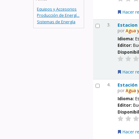
Equipos y Accesorios
Hacer r
Producción de Energí...
Sistemas de Energía
3.
Estacion
por
Agua
Idioma:
E
Editor:
Bu
Disponibi
Hacer r
4.
Estación
por
Agua
Idioma:
E
Editor:
Bu
Disponibi
Hacer r