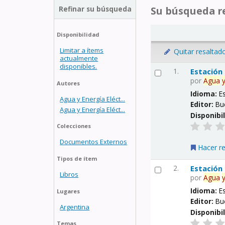
Refinar su búsqueda
Su búsqueda re
Disponibilidad
Limitar a ítems
Quitar resaltad
actualmente
disponibles.
1.
Estación
por
Agua
Autores
Idioma:
E
Agua y Energía Eléct...
Editor:
Bu
Agua y Energía Eléct...
Disponibi
Colecciones
Documentos Externos
Hacer r
Tipos de ítem
2.
Estación
Libros
por
Agua
Idioma:
E
Lugares
Editor:
Bu
Argentina
Disponibi
Temas