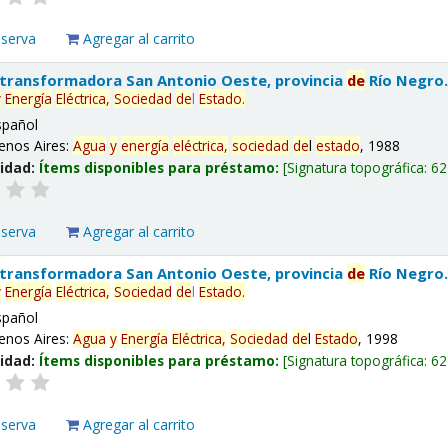
eserva
Agregar al carrito
 transformadora San Antonio Oeste, provincia
de
Río Negro
y
Energía
Eléctrica,
Sociedad
de
l
Estado
.
spañol
enos Aires:
Agua
y
energía
eléctrica,
sociedad
de
l
estado
, 1988
lidad:
Ítems disponibles para préstamo:
Signatura topográfica:
62
eserva
Agregar al carrito
 transformadora San Antonio Oeste, provincia
de
Río Negro
y
Energía
Eléctrica,
Sociedad
de
l
Estado
.
spañol
enos Aires:
Agua
y
Energía
Eléctrica,
Sociedad
de
l
Estado
, 1998
lidad:
Ítems disponibles para préstamo:
Signatura topográfica:
62
eserva
Agregar al carrito