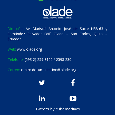
Dirección:
Av. Mariscal Antonio José de Sucre N58-63 y
Fernández Salvador Edif. Olade – San Carlos, Quito –
Ecuador.
Web:
www.olade.org
Teléfono:
(593 2) 259 8122 / 2598 280
Correo:
centro.documentacion@olade.org
Tweets by cubemediaco