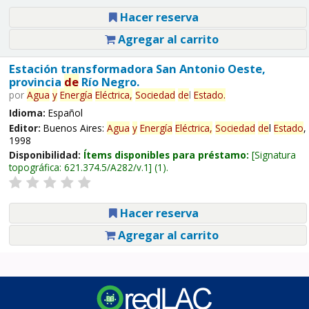
Hacer reserva
Agregar al carrito
Estación transformadora San Antonio Oeste,
provincia
de
Río Negro.
por
Agua
y
Energía
Eléctrica,
Sociedad
de
l
Estado
.
Idioma:
Español
Editor:
Buenos Aires:
Agua
y
Energía
Eléctrica,
Sociedad
de
l
Estado
,
1998
Disponibilidad:
Ítems disponibles para préstamo:
Signatura
topográfica:
621.374.5/A282/v.1
(1).
Hacer reserva
Agregar al carrito