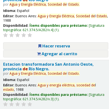
por
Agua
y
Energía
Eléctrica,
Sociedad
de
l
Estado
.
Idioma:
Español
Editor:
Buenos Aires:
Agua
y
Energía
Eléctrica,
Sociedad
de
l
Estado
,
1988
Disponibilidad:
Ítems disponibles para préstamo:
Signatura
topográfica:
621.374.5/A282/v.4
(1).
Hacer reserva
Agregar al carrito
Estacion transformadora San Antonio Oeste,
provincia
de
Río Negro.
por
Agua
y
Energía
Eléctrica,
Sociedad
de
l
Estado
.
Idioma:
Español
Editor:
Buenos Aires:
Agua
y
energía
eléctrica,
sociedad
de
l
estado
, 1988
Disponibilidad:
Ítems disponibles para préstamo:
Signatura
topográfica:
621.374.5/A282/v.3
(1).