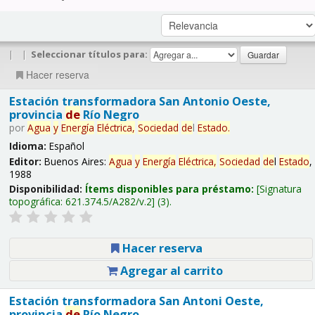
|
|
Seleccionar títulos para:
Hacer reserva
Estación transformadora San Antonio Oeste,
provincia
de
Río Negro
por
Agua
y
Energía
Eléctrica,
Sociedad
de
l
Estado
.
Idioma:
Español
Editor:
Buenos Aires:
Agua
y
Energía
Eléctrica,
Sociedad
de
l
Estado
,
1988
Disponibilidad:
Ítems disponibles para préstamo:
Signatura
topográfica:
621.374.5/A282/v.2
(3).
Hacer reserva
Agregar al carrito
Estación transformadora San Antoni Oeste,
provincia
de
Río Negro